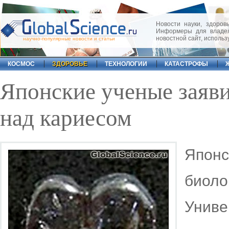
Новости науки, здоровь
Информеры для владел
новостной сайт, исполь
научно-популярные новости и статьи
КОСМОС
ЗДОРОВЬЕ
ТЕХНОЛОГИИ
КАТАСТРОФЫ
Японские ученые заяви
над кариесом
Япон
биол
Унив