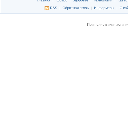
Главная
|
Космос
|
Здоровье
|
Технологии
|
Катас
RSS
|
Обратная связь
|
Информеры
|
О са
При полном или частичн