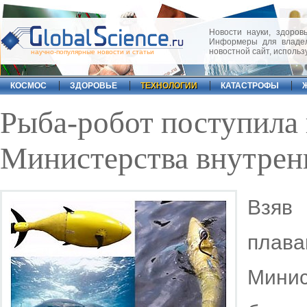
Новости науки, здоровь
Информеры для владел
новостной сайт, исполь
научно-популярные новости и статьи
КОСМОС
ЗДОРОВЬЕ
ТЕХНОЛОГИИ
КАТАСТРОФЫ
Рыба-робот поступила 
Министерства внутре
Взяв
плав
Мин