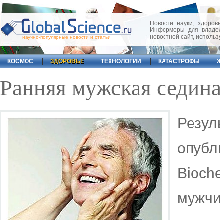
Новости науки, здоровь
Информеры для владел
новостной сайт, исполь
научно-популярные новости и статьи
КОСМОС
ЗДОРОВЬЕ
ТЕХНОЛОГИИ
КАТАСТРОФЫ
Ранняя мужская седина
Резу
опубл
Bioch
мужч