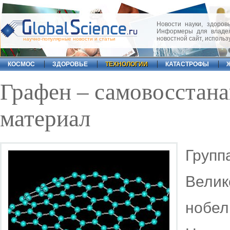
Новости науки, здоровь
Информеры для владел
новостной сайт, исполь
научно-популярные новости и статьи
КОСМОС
ЗДОРОВЬЕ
ТЕХНОЛОГИИ
КАТАСТРОФЫ
Графен – самовосстан
материал
Гру
Вел
ноб