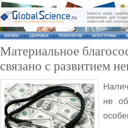
Новости науки, здоровь
Информеры для владел
новостной сайт, исполь
научно-популярные новости и статьи
КОСМОС
ЗДОРОВЬЕ
ТЕХНОЛОГИИ
КАТАСТРОФЫ
Материальное благосо
связано с развитием н
Налич
не об
особ