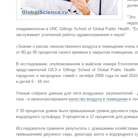
должн
"Это
недо
эпидемиологии в UNC Gillings School of Global Public Health. 
заслуживает усиленной работы здравоохранения и науки".
«Знание о рисках некачественного воздуха в помещении очень 
от 80 до 95 процентов своего времени в закрытом помещении, и
В исследовании, опубликованном в майском номере Environment
представителей ОАЭ и Gillings School of Global Public Healt
городских и загородных семей с октября 2009 года по май 20
и детей 6 - 18 лет.
Ученые собрали данные для пяти воздушных загрязнителей - 
газа - и проконтролировали
качество воздуха в помещении
в теч
У 30 процентов домов были превышенные уровни двуокиси серы
водородного сульфида, 9 процентов и 12 процентов для домашн
Исследователи сравнили результаты с домашними хозяйствами 
превышением двуокиси серы, диоксида азота и водородного 