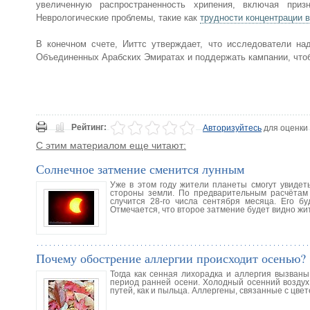
увеличенную распространенность хрипения, включая при
Неврологические проблемы, такие как
трудности концентрации 
В конечном счете, Ииттс утверждает, что исследователи на
Объединенных Арабских Эмиратах и поддержать кампании, чтоб
Рейтинг:
Авторизуйтесь
для оценки
С этим материалом еще читают:
Солнечное затмение сменится лунным
Уже в этом году жители планеты смогут увидет
стороны земли. По предварительным расчётам 
случится 28-го числа сентября месяца. Его б
Отмечается, что второе затмение будет видно ж
Почему обострение аллергии происходит осенью?
Тогда как сенная лихорадка и аллергия вызван
период ранней осени. Холодный осенний воздух
путей, как и пыльца. Аллергены, связанные с цве