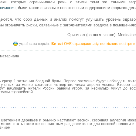
знаки, которые ограничивали речь с этими теми же самыми загр
внимания
, были также связаны с повышенным содержанием формальдег
деются, что сбор данных и анализ помогут улучшить уровень здраво
ы ограничить риски, связанные с загрязнителями воздуха в помещениях
Оригинал (на англ. языке): Medicaln
українська версія:
Жителі ОАЕ страждають від неякісного повітря 
 материала
ь сразу 2 затмения бледной Луны. Первое затмение будут наблюдать жит
ученых, затмение состоится четвертого числа апреля месяца. Второе з
удут наблюдать жители России ранним утром, за несколько минут до вос
ителям европейской
ы цветением деревьев и обычно наступают весной, сезонная аллергия може
 может стать таким же неприятным раздражителем для носовой полости и
тением