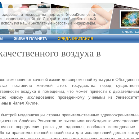
 здоровья и космоса на портале GlobalScience.ru.
 владельцев сайтов. Создайте свой собственный
, используя наши бесплатные новостные информеры.
только с
ФЫ
ЖИВАЯ ПЛАНЕТА
СРЕДА ОБИТАНИЯ
ачественного воздуха в
ое изменение от кочевой жизни до современной культуры в Объединен
атах поставило жителей этого государства перед существен
ственности воздуха в помещении, что может привести к дыхательным
асно новому исследованию проведенному учеными из Университе
ины в Чапел Хилле.
 быстрой модернизации страны правительственные здравоохранительн
диненных Арабских Эмиратов не выполнили необходимые исследования
точного определения риска для здоровья, сообщает исследование. 
ботки правительственной способности для исследований делает сотр
канскими исследовательскими группами жизненно важным, но такие и