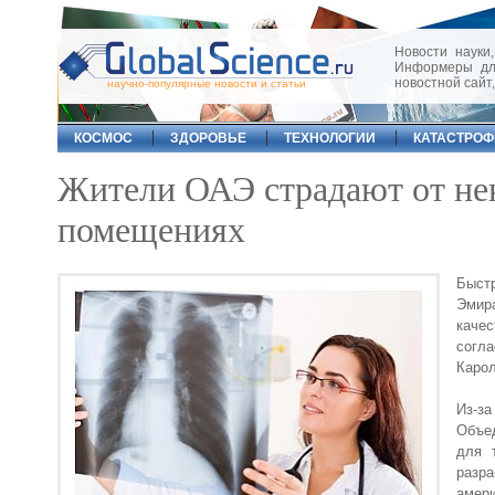
Новости науки,
Информеры для
новостной сайт
научно-популярные новости и статьи
КОСМОС
ЗДОРОВЬЕ
ТЕХНОЛОГИИ
КАТАСТРО
Жители ОАЭ страдают от нек
помещениях
Быстр
Эмир
каче
согл
Карол
Из-за
Объе
для 
разра
амери