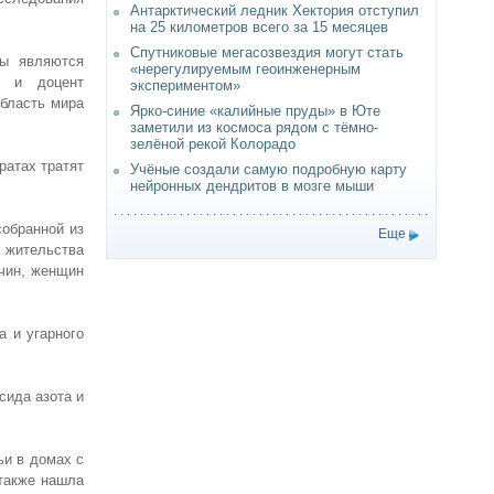
Антарктический ледник Хектория отступил
на 25 километров всего за 15 месяцев
Спутниковые мегасозвездия могут стать
ты являются
«нерегулируемым геоинженерным
и и доцент
экспериментом»
область мира
Ярко-синие «калийные пруды» в Юте
заметили из космоса рядом с тёмно-
зелёной рекой Колорадо
ратах тратят
Учёные создали самую подробную карту
нейронных дендритов в мозге мыши
собранной из
Еще
х жительства
жчин, женщин
а и угарного
сида азота и
ьи в домах с
также нашла