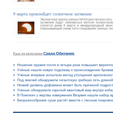
9 марта произойдет солнечное затмение
Экспертная группа ученых NASA рассчитала путь 
затмения будут любоваться жители полуостров
случится днем 8 марта в международный женс
показывающий схему пути следования лунных те
Еще из категории
Среда Обитания
:
Ношение оружия почти в четыре раза повышает вероятн
Учёные нашли новую подсказку к происхождению Кровав
Учёные впервые испытали метод утолщения арктическог
Под землей обнаружили гигантскую грибную сеть длино
Низкий уровень дофамина может быть причиной подростко
Ученые обнаружили скрытый квантовый мир внутри коба
В Помпеях у жертвы извержения Везувия нашли набор в
Биоразнообразие суши растёт вместе с лесным покрово