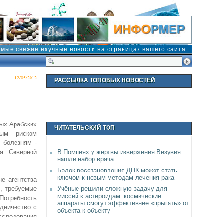
амые свежие научные новости на страницах вашего сайта
12/05/2012
РАССЫЛКА ТОПОВЫХ НОВОСТЕЙ
ных Арабских
ЧИТАТЕЛЬСКИЙ ТОП
ным риском
 болезням -
та Северной
В Помпеях у жертвы извержения Везувия
нашли набор врача
Белок восстановления ДНК может стать
ключом к новым методам лечения рака
ые агентства
, требуемые
Учёные решили сложную задачу для
миссий к астероидам: космические
Потребность
аппараты смогут эффективнее «прыгать» от
удничество с
объекта к объекту
сследования