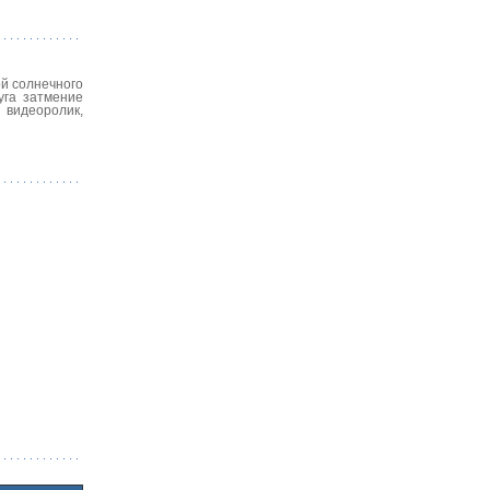
ой солнечного
уга затмение
 видеоролик,