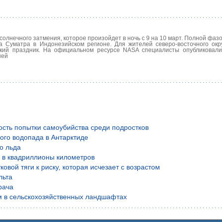
солнечного затмения, которое произойдет в ночь с 9 на 10 март. Полной фаз
а Суматра в Индонезийском регионе. Для жителей северо-восточного окр
кий праздник. На официальном ресурсе NASA специалисты опубликовали
ней
ость попытки самоубийства среди подростков
ого водопада в Антарктиде
о льда
й в квадриллионы километров
вой тяги к риску, которая исчезает с возрастом
льта
рача
м в сельскохозяйственных ландшафтах