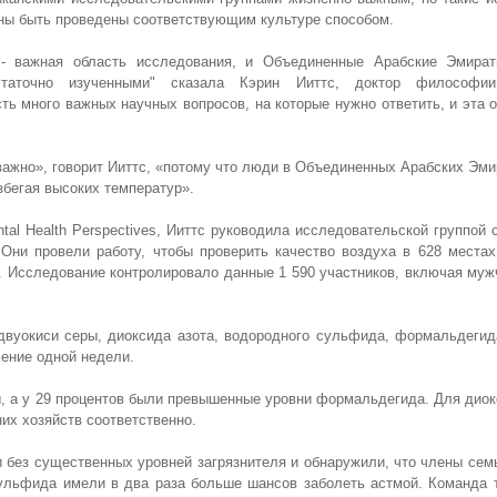
ы быть проведены соответствующим культуре способом.
 - важная область исследования, и Объединенные Арабские Эмира
статочно изученными" сказала Кэрин Ииттс, доктор философи
"Есть много важных научных вопросов, на которые нужно ответить, и эта 
важно», говорит Ииттс, «потому что люди в Объединенных Арабских Эми
збегая высоких температур».
al Health Perspectives, Ииттс руководила исследовательской группой 
h. Они провели работу, чтобы проверить качество воздуха в 628 места
10. Исследование контролировало данные 1 590 участников, включая му
двуокиси серы, диоксида азота, водородного сульфида, формальдегид
ение одной недели.
, а у 29 процентов были превышенные уровни формальдегида. Для диок
их хозяйств соответственно.
без существенных уровней загрязнителя и обнаружили, что члены сем
сульфида имели в два раза больше шансов заболеть астмой. Команда 