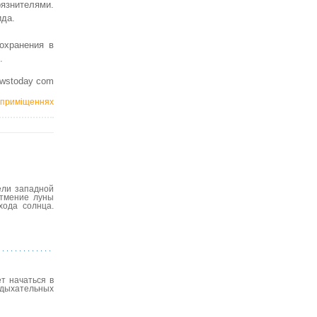
язнителями.
ида.
охранения в
.
ewstoday com
в приміщеннях
ели западной
атмение луны
хода солнца.
т начаться в
 дыхательных