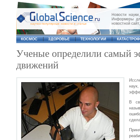
Новости науки,
Информеры для
новостной сайт
научно-популярные новости и статьи
КОСМОС
ЗДОРОВЬЕ
ТЕХНОЛОГИИ
КАТАСТРО
Ученые определили самый э
движений
Иссле
наук
эффек
В св
назы
ошибо
сдела
Прин
реаб