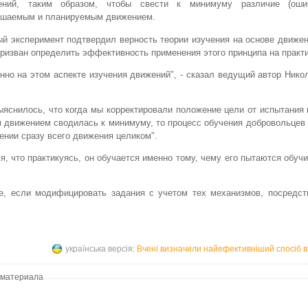
ений, таким образом, чтобы свести к минимуму различие (оши
ршаемым и планируемым движением.
й эксперимент подтвердил верность теории изучения на основе движен
ризван определить эффективность применения этого принципа на практи
но на этом аспекте изучения движений", - сказал ведущий автор Нико
выяснилось, что когда мы корректировали положение цели от испытания
 движением сводилась к минимуму, то процесс обучения добровольцев
рении сразу всего движения целиком".
, что практикуясь, он обучается именно тому, чему его пытаются обучит
е, если модифицировать задания с учетом тех механизмов, посредст
українська версія:
Вчені визначили найефективніший спосіб в
 материала