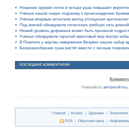
Ношение оружия почти в четыре раза повышает вероятн
Учёные нашли новую подсказку к происхождению Кровав
Учёные впервые испытали метод утолщения арктическог
Под землей обнаружили гигантскую грибную сеть длино
Низкий уровень дофамина может быть причиной подростко
Ученые обнаружили скрытый квантовый мир внутри коба
В Помпеях у жертвы извержения Везувия нашли набор в
Биоразнообразие суши растёт вместе с лесным покрово
ПОСЛЕДНИЕ КОММЕНТАРИИ
Коммента
Пожалуйста,
авторизуйтесь
Главная
|
Космос
|
Здоровье
|
Технологии
RSS
|
Обратная связь
|
Информер