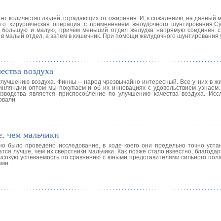
ёт количество людей, страдающих от ожирения. И, к сожалению, на данный 
то хирургическая операция с применением желудочного шунтирования.С
и: большую и малую, причём меньший отдел желудка напрямую соединён с
в малый отдел, а затем в кишечник. При помощи желудочного шунтирования 
ества воздуха
лучшению воздуха. Финны – народ чрезвычайно интересный. Все у них в жи
инляндии оптом мы покупаем и об их инновациях с удовольствием узнаем. 
зводства является приспособление по улучшению качества воздуха. Исс
овали
, чем мальчики
о было проведено исследование, в ходе коего они предельно точно устан
тся лучше, чем их сверстники мальчики. Как позже стало известно, благод
ысокую успеваемость по сравнению с юными представителями сильного пола
ами