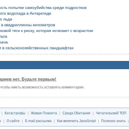
ость попытки самоубийства среди подростков
ого водопада в Антарктиде
о льда
й в квадриллионы километров
вой тяги к риску, которая исчезает с возрастом
льта
рача
м в сельскохозяйственных ландшафтах
риев нет. Будьте первым!
, чтобы иметь возможность оставлять комментарии.
|
Катастрофы
|
Живая Планета
|
Среда Обитания
|
Читательский ТОП
ы
|
О сайте
|
E-mail рассылка
|
Как включить JavaScript
|
Полезно знать