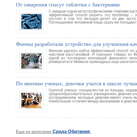
От ожирения спасут таблетки с бактериями
С каждым годом катастрофическими темпами раст
эффективный способ решить эту проблему – э
состоит в том, что желудок делят на две част
Поглощаемая человеком пища сразу же попадает 
Финны разработали устройство для улучшения кач
Финнам удалось найти эффективный способ по у
чувством расстановкой. И хорошие товары из Ф
одной из последних инноваций финнского прои
университете Миккели прикладных наук запатент
По мнению ученых, девочки учатся в школе лучше
Группой ученых специалистов из Канады недавн
среднеобразовательных учреждениях девочки уча
исследованиям, молодые девочки имеют очень в
Наибольшие отличия между мальчиками и девочк
Еще из категории
Среда Обитания
: