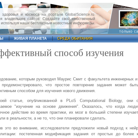
 здоровья и космоса на портале GlobalScience.ru.
 владельцев сайтов. Создайте свой собственный
, используя наши бесплатные новостные информеры.
только с
ФЫ
ЖИВАЯ ПЛАНЕТА
СРЕДА ОБИТАНИЯ
ффективный способ изучения
дование, которым руководил Маурис Смит с факультета инженерных и
, продемонстрировало, что простое повторение задания может бы
тивным способом для изучения нового движения.
оей статье, опубликованной в PLoS Computational Biology, они 
ваемое "изучение на основе движения". Оказалось, что когда люд
чное действие во время практики, их мозг в большей степени изучает
ли в реальности, а не то, что они планировали сделать.
яв это во внимание, исследователи предложили новый подход к нейр
илитации: постепенная модификация задания от простых до более 