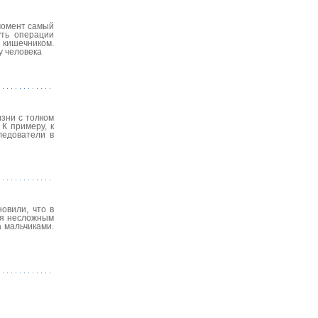
момент самый
уть операции
 кишечником.
у человека
зни с толком
К примеру, к
ледователи в
овили, что в
аря несложным
 мальчиками.