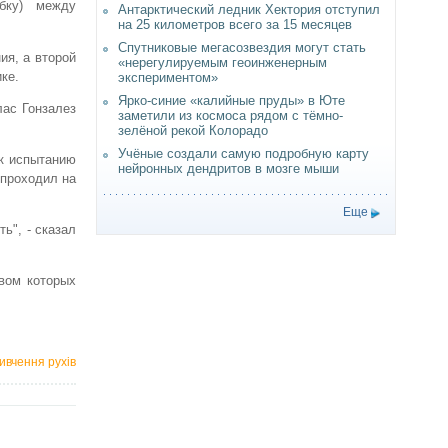
бку) между
Антарктический ледник Хектория отступил
на 25 километров всего за 15 месяцев
Спутниковые мегасозвездия могут стать
ия, а второй
«нерегулируемым геоинженерным
ке.
экспериментом»
Ярко-синие «калийные пруды» в Юте
лас Гонзалез
заметили из космоса рядом с тёмно-
зелёной рекой Колорадо
Учёные создали самую подробную карту
 к испытанию
нейронных дендритов в мозге мыши
 проходил на
Еще
ь", - сказал
вом которых
ивчення рухів