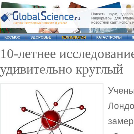
Новости науки, здоровь
Информеры для владел
новостной сайт, исполь
научно-популярные новости и статьи
КОСМОС
ЗДОРОВЬЕ
ТЕХНОЛОГИИ
КАТАСТРОФЫ
10-летнее исследовани
удивительно круглый
Учен
Лонд
заме