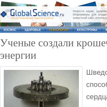
Новости науки, здоровь
Информеры для владел
новостной сайт, исполь
научно-популярные новости и статьи
КОСМОС
ЗДОРОВЬЕ
ТЕХНОЛОГИИ
КАТАСТРОФЫ
Ученые создали кроше
энергии
Шведс
спосо
сердц