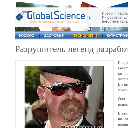
Новости науки,
Информеры для
новостной сайт
научно-популярные новости и статьи
КОСМОС
ЗДОРОВЬЕ
ТЕХНОЛОГИИ
КАТАСТРО
Разрушитель легенд разрабо
Разр
бесст
со в
леген
Во им
зажиг
Они 
испол
Благ
на э
воен