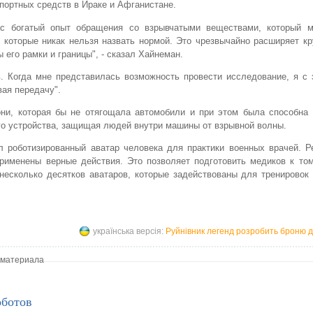
портных средств в Ираке и Афганистане.
ас богатый опыт обращения со взрывчатыми веществами, который 
, которые никак нельзя назвать нормой. Это чрезвычайно расширяет кр
его рамки и границы", - сказал Хайнеман.
. Когда мне представилась возможность провести исследование, я с 
вая передачу".
они, которая бы не отягощала автомобили и при этом была способна 
го устройства, защищая людей внутри машины от взрывной волны.
л роботизированный аватар человека для практики военных врачей. Р
применены верные действия. Это позволяет подготовить медиков к то
несколько десятков аватаров, которые задействованы для тренировок
українська версія:
Руйнівник легенд розробить броню д
 материала
оботов