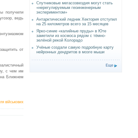
Спутниковые мегасозвездия могут стать
«нерегулируемым геоинженерным
мы получили
экспериментом»
угозор, ведь
Антарктический ледник Хектория отступил
на 25 километров всего за 15 месяцев
Ярко-синие «калийные пруды» в Юте
энтузиазмом
заметили из космоса рядом с тёмно-
зелёной рекой Колорадо
Учёные создали самую подробную карту
защитить от
нейронных дендритов в мозге мыши
еалистичный
Еще
му, с чем им
 на Ближнем
ля військових