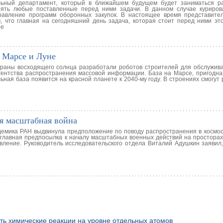
ьный департамент, который в ближайшем будущем будет заниматься ра
ять любые поставленные перед ними задачи. В данном случае куриров
авление программ оборонных закупок. В настоящее время представите
 что главная на сегодняшний день задача, которая стоит перед ними эт
ое
а Марсе и Луне
страны восходящего солнца разработали роботов строителей для обслужив
гентства распространения массовой информации. База на Марсе, пригодна
льная база появится на красной планете к 2040-му году. В строениях смогут
ся масштабная война
адемика РАН выдвинула предположение по поводу распространения в космос
 главная предпосылка к началу масштабных военных действий на просторах 
ение. Руководитель исследовательского отдела Виталий Адушкин заявил,
ть химические реакции на уровне отдельных атомов