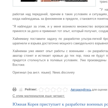
транс
"У н
работая над передачей, причем в таких условиях и ситуациях
когда наблюдаешь за феноменом в пределе, становятся понятны 
"Я наблюдал за этим, и у меня возникло множество вопросов
принялся за дело и применил тот опыт, который получил, созда
Хайнеману поставили задачу по разработке ультра-легкой бр
шрапнели и взрыва достаточно мощного самодельного взрывно
Хайнеман уже имеет опыт работы с военными - он разработа
аватар стонет и истекает кровью до тех пор, пока не будут 
придется столкнуться в полевых условиях. Уже произведены 
Востоке.
Оригинал (на англ. языке): News.discovery
Рейтинг:
Авторизуйтесь
для оценки
С этим материалом еще читают:
Южная Корея приступает к разработке военных р