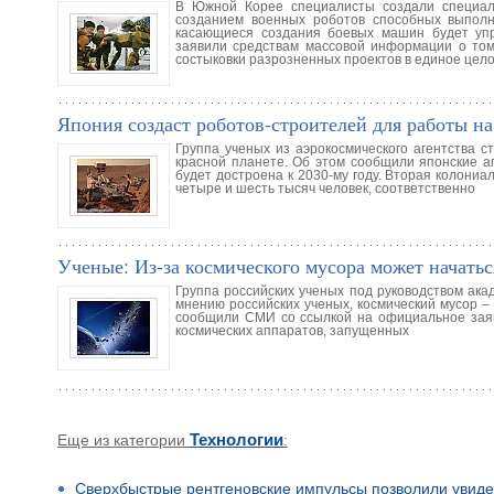
В Южной Корее специалисты создали специал
созданием военных роботов способных выполн
касающиеся создания боевых машин будет упр
заявили средствам массовой информации о том,
состыковки разрозненных проектов в единое цел
Япония создаст роботов-строителей для работы н
Группа ученых из аэрокосмического агентства 
красной планете. Об этом сообщили японские а
будет достроена к 2030-му году. Вторая колониа
четыре и шесть тысяч человек, соответственно
Ученые: Из-за космического мусора может начать
Группа российских ученых под руководством ак
мнению российских ученых, космический мусор –
сообщили СМИ со ссылкой на официальное заявл
космических аппаратов, запущенных
Еще из категории
Технологии
:
Сверхбыстрые рентгеновские импульсы позволили увиде