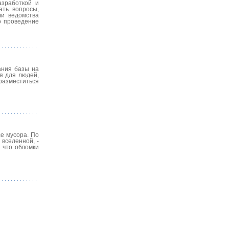
зработкой и
ать вопросы,
ли ведомства
о проведение
ания базы на
я для людей,
 разместиться
е мусора. По
вселенной, -
 что обломки