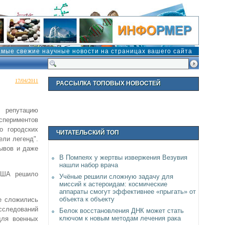
амые свежие научные новости на страницах вашего сайта
17/04/2011
РАССЫЛКА ТОПОВЫХ НОВОСТЕЙ
 репутацию
спериментов
о городских
ЧИТАТЕЛЬСКИЙ ТОП
ели легенд".
рывов и даже
В Помпеях у жертвы извержения Везувия
нашли набор врача
 США решило
Учёные решили сложную задачу для
миссий к астероидам: космические
аппараты смогут эффективнее «прыгать» от
объекта к объекту
е сложились
сследований
Белок восстановления ДНК может стать
ключом к новым методам лечения рака
для военных