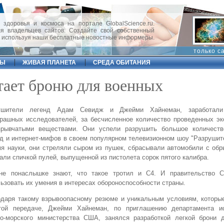
 здоровья и космоса на портале GlobalScience.ru.
 владельцев сайтов. Создайте свой собственный
, используя наши бесплатные новостные информеры.
только с
ФЫ
ЖИВАЯ ПЛАНЕТА
СРЕДА ОБИТАНИЯ
тает броню для военных
ушители легенд Адам Севидж и Джейми Хайнеман, заработали
рашных исследователей, за бесчисленное количество проведенных эк
зрывчатыми веществами. Они успели разрушить большое количеств
д и интернет-мифов в своем популярном телевизионном шоу "Разрушит
я науки, они стреляли сыром из пушек, сбрасывали автомобили с об
али спичкой пулей, выпущенной из пистолета сорок пятого калибра.
не понаслышке знают, что такое тротил и C4. И правительство
ьзовать их умения в интересах обороноспособности страны.
одаря такому взрывоопасному резюме и уникальным условиям, которы
той передаче, Джейми Хайнеман, по приглашению департамента и
но-морского министерства США, занялся разработкой легкой брони 