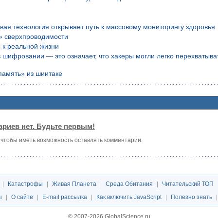
вая технология открывает путь к массовому мониторингу здоровья
» сверхпроводимости
 к реальной жизни
шифровании — это означает, что хакеры могли легко перехватыва
память» из шиитаке
риев нет. Будьте первым!
, чтобы иметь возможность оставлять комментарии.
|
Катастрофы
|
Живая Планета
|
Среда Обитания
|
Читательский ТОП
ы
|
О сайте
|
E-mail рассылка
|
Как включить JavaScript
|
Полезно знать
© 2007-2026 GlobalScience.ru