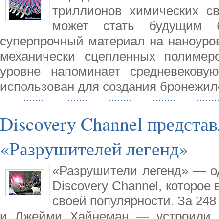
триллионов химических с
может стать будущим б
суперпрочный материал на наноуро
механически сцепленных полимер
уровне напоминает средневеков
использован для создания бронежил
Discovery Channel предста
«Разрушителей легенд»
«Разрушители легенд» — о
Discovery Channel, которое 
своей популярности. За 24
и Джейми Хайнеман — устроили 9