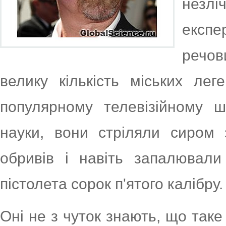
незл
експ
речов
велику кількість міських лег
популярному телевізійному ш
науки, вони стріляли сиром 
обривів і навіть запалювал
пістолета сорок п'ятого калібру.
Оні не з чуток знають, що таке