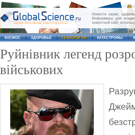
Новости науки, здоровь
Информеры для владел
новостной сайт, исполь
научно-популярные новости и статьи
КОСМОС
ЗДОРОВЬЕ
ТЕХНОЛОГИИ
КАТАСТРОФЫ
Руйнівник легенд розр
військових
Разр
Джейм
безс