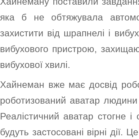
Хайнеману поставили завдання 
яка б не обтяжувала автомо
захистити від шрапнелі і вибу
вибухового пристрою, захища
вибухової хвилі.
Хайнеман вже має досвід робо
роботизований аватар людини д
Реалістичний аватар стогне і с
будуть застосовані вірні дії. Ц