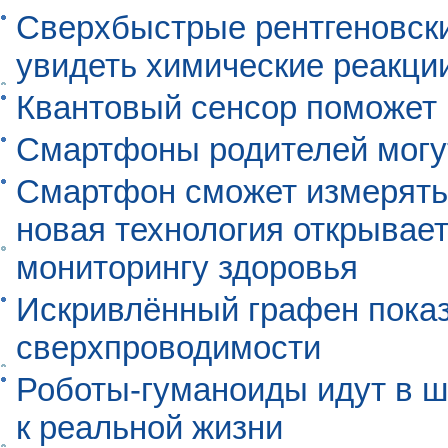
Сверхбыстрые рентгеновск
увидеть химические реакци
Квантовый сенсор поможет
Смартфоны родителей могу
Смартфон сможет измерять 
новая технология открывает
мониторингу здоровья
Искривлённый графен пока
сверхпроводимости
Роботы-гуманоиды идут в ш
к реальной жизни