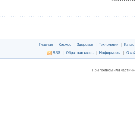
Главная
|
Космос
|
Здоровье
|
Технологии
|
Катас
RSS
|
Обратная связь
|
Информеры
|
О са
При полном или частичн