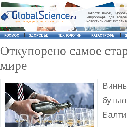
Новости науки, здоровь
Информеры для владел
новостной сайт, исполь
научно-популярные новости и статьи
КОСМОС
ЗДОРОВЬЕ
ТЕХНОЛОГИИ
КАТАСТРОФЫ
Откупорено самое ста
мире
Винн
бутыл
Балти