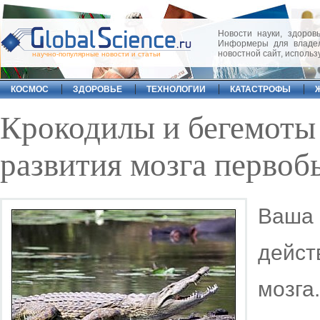
Новости науки, здоровь
Информеры для владел
новостной сайт, исполь
научно-популярные новости и статьи
КОСМОС
ЗДОРОВЬЕ
ТЕХНОЛОГИИ
КАТАСТРОФЫ
Крокодилы и бегемоты
развития мозга перво
Ваша
дейс
мозга