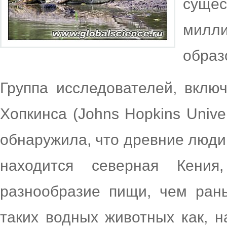
суще
милли
образ
Группа исследователей, вклю
Хопкинса (Johns Hopkins Unive
обнаружила, что древние люди,
находится северная Кения
разнообразие пищи, чем ран
таких водных животных как, н