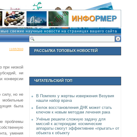
амые свежие научные новости на страницах вашего сайта
11/05/2010
РАССЫЛКА ТОПОВЫХ НОВОСТЕЙ
о при низкой
убсидий, ни
ах конверсии
ЧИТАТЕЛЬСКИЙ ТОП
 силу, но не
В Помпеях у жертвы извержения Везувия
, мобильные
нашли набор врача
дукция была
Белок восстановления ДНК может стать
ключом к новым методам лечения рака
Учёные решили сложную задачу для
ие проблемы
миссий к астероидам: космические
собственную
аппараты смогут эффективнее «прыгать» от
объекта к объекту
нта, умения