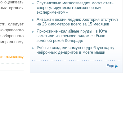
о оценивать
Спутниковые мегасозвездия могут стать
«нерегулируемым геоинженерным
ных органах
экспериментом»
Антарктический ледник Хектория отступил
сти, следует
на 25 километров всего за 15 месяцев
о-правового
Ярко-синие «калийные пруды» в Юте
о оборонного
заметили из космоса рядом с тёмно-
зелёной рекой Колорадо
 моральному
Учёные создали самую подробную карту
нейронных дендритов в мозге мыши
го комплексу
Еще