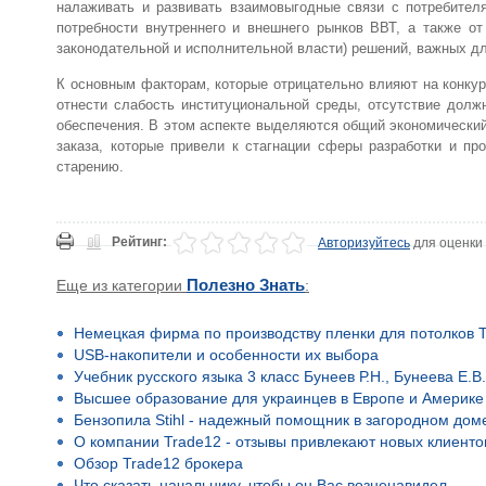
налаживать и развивать взаимовыгодные связи с потребител
потребности внутреннего и внешнего рынков ВВТ, а также о
законодательной и исполнительной власти) решений, важных дл
К основным факторам, которые отрицательно влияют на конкур
отнести слабость институциональной среды, отсутствие долж
обеспечения. В этом аспекте выделяются общий экономический
заказа, которые привели к стагнации сферы разработки и п
старению.
Рейтинг:
Авторизуйтесь
для оценки
Еще из категории
Полезно Знать
:
Немецкая фирма по производству пленки для потолков T
USB-накопители и особенности их выбора
Учебник русского языка 3 класс Бунеев Р.Н., Бунеева Е.В.
Высшее образование для украинцев в Европе и Америке
Бензопила Stihl - надежный помощник в загородном дом
О компании Trade12 - отзывы привлекают новых клиенто
Обзор Trade12 брокера
Что сказать начальнику, чтобы он Вас возненавидел