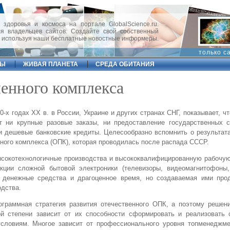
 здоровья и космоса на портале GlobalScience.ru.
 владельцев сайтов. Создайте свой собственный
, используя наши бесплатные новостные информеры.
только с
ФЫ
ЖИВАЯ ПЛАНЕТА
СРЕДА ОБИТАНИЯ
енного комплекса
х годах XX в. в России, Украине и других странах СНГ, показывает, чт
ут ни крупные разовые заказы, ни предоставление государственных с
и дешевые банковские кредиты. Целесообразно вспомнить о результат
ого комплекса (ОПК), которая проводилась после распада СССР.
ысокотехнологичные производства и высококвалифицированную рабочую
кции сложной бытовой электроники (телевизоры, видеомагнитофоны
 денежные средства и драгоценное время, но создаваемая ими про
одства.
ограммная стратегия развития отечественного ОПК, а поэтому решен
ой степени зависит от их способности сформировать и реализовать 
условиям. Многое зависит от профессионального уровня топменеджме