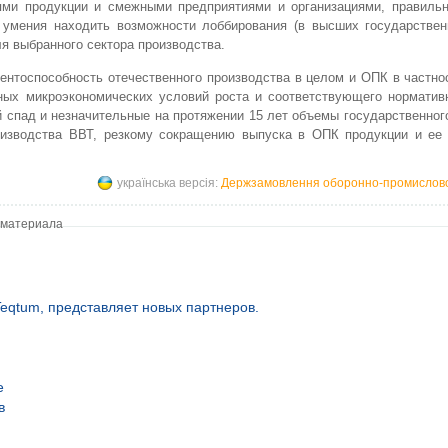
ями продукции и смежными предприятиями и организациями, правильн
т умения находить возможности лоббирования (в высших государствен
я выбранного сектора производства.
ентоспособность отечественного производства в целом и ОПК в частно
ных микроэкономических условий роста и соответствующего нормативн
 спад и незначительные на протяжении 15 лет объемы государственног
роизводства ВВТ, резкому сокращению выпуска в ОПК продукции и ее
українська версія:
Держзамовлення оборонно-промислово
 материала
eqtum, представляет новых партнеров.
е
в