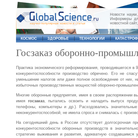
Новости науки,
Информеры для
новостной сайт
научно-популярные новости и статьи
КОСМОС
ЗДОРОВЬЕ
ТЕХНОЛОГИИ
КАТАСТРО
Госзаказ оборонно-промышл
Практика экономического реформирования, проводившегося в 90-
конкурентоспособности производство обречено. Его не спас
уменьшение налогов или даже полное освобождение от них, н
избыточных производственных мощностей оборонно-промышленн
Многие оборонные предприятия, имея в своем распоряжении в
имея
госзаказ
, пытались освоить и наладить выпуск проду
телефоны, компьютеры и др.). Расходовались значительные
неконкурентоспособной, не имела спроса и снималась с произв
На сегодняшний день в России отсутствует долгосрочная пр
конкурентоспособности оборонных производств в значительн
стратегию выживания и развития, адекватную создавшимся 