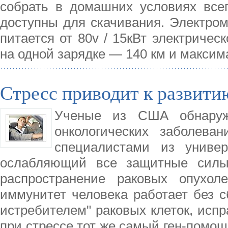
собрать в домашних условиях все
доступны для скачивания. Электром
питается от 80v / 15кВт электричес
на одной зарядке — 140 км и макси
Стресс приводит к развити
Ученые из США обнаруж
онкологических заболева
специалистами из универ
ослабляющий все защитные силы 
распространение раковых опухол
иммунитет человека работает без с
истребителем" раковых клеток, испр
при стрессе тот же самый ген-помощн