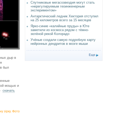
Спутниковые мегасозвездия могут стать
«нерегулируемым геоинженерным
экспериментом»
Антарктический ледник Хектория отступил
на 25 километров всего за 15 месяцев
Ярко-синие «калийные пруды» в Юте
заметили из космоса рядом с тёмно-
зелёной рекой Колорадо
Учёные создали самую подробную карту
нейронных дендритов в мозге мыши
Еще
рных дыр в
ая
ыв был
менные
кой мощью и
 -
скачать
у зірку. Фото