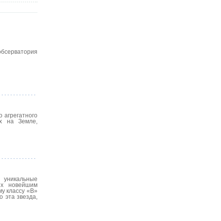
обсерватория
 агрегатного
ях на Земле,
 уникальные
ых новейшим
у классу «В»
 эта звезда,