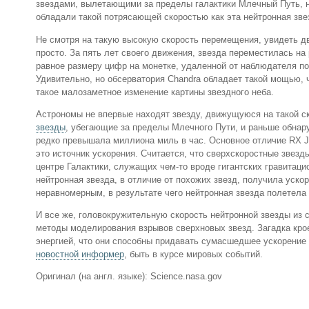
звездами, вылетающими за пределы галактики Млечный Путь, 
обладали такой потрясающей скоростью как эта нейтронная зве
Не смотря на такую высокую скорость перемещения, увидеть дв
просто. За пять лет своего движения, звезда переместилась на
равное размеру цифр на монетке, удаленной от наблюдателя по
Удивительно, но обсерватория Chandra обладает такой мощью, 
такое малозаметное изменение картины звездного неба.
Астрономы не впервые находят звезду, движущуюся на такой с
звезды
, убегающие за пределы Млечного Пути, и раньше обнар
редко превышала миллиона миль в час. Основное отличие RX J0
это источник ускорения. Считается, что сверхскоростные звез
центре Галактики, служащих чем-то вроде гигантских гравитац
нейтронная звезда, в отличие от похожих звезд, получила уск
неравномерным, в результате чего нейтронная звезда полетела в
И все же, головокружительную скорость нейтронной звезды из 
методы моделирования взрывов сверхновых звезд. Загадка кро
энергией, что они способны придавать сумасшедшее ускорение
новостной информер
, быть в курсе мировых событий.
Оригинал (на англ. языке): Science.nasa.gov