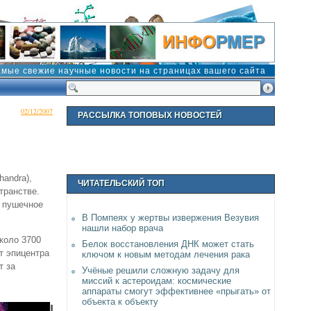
амые свежие научные новости на страницах вашего сайта
02/12/2007
РАССЫЛКА ТОПОВЫХ НОВОСТЕЙ
andra),
ЧИТАТЕЛЬСКИЙ ТОП
транстве.
е пушечное
В Помпеях у жертвы извержения Везувия
нашли набор врача
коло 3700
Белок восстановления ДНК может стать
т эпицентра
ключом к новым методам лечения рака
т за
Учёные решили сложную задачу для
миссий к астероидам: космические
аппараты смогут эффективнее «прыгать» от
объекта к объекту