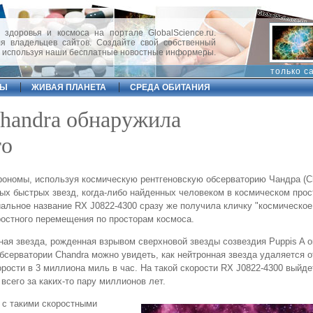
 здоровья и космоса на портале GlobalScience.ru.
 владельцев сайтов. Создайте свой собственный
, используя наши бесплатные новостные информеры.
только с
ФЫ
ЖИВАЯ ПЛАНЕТА
СРЕДА ОБИТАНИЯ
Chandra обнаружила
то
трономы, используя космическую рентгеновскую обсерваторию Чандра (Ch
ых быстрых звезд, когда-либо найденных человеком в космическом прос
льное название RX J0822-4300 сразу же получила кличку "космическо
оростного перемещения по просторам космоса.
нная звезда, рожденная взрывом сверхновой звезды созвездия Puppis A о
бсерватории Chandra можно увидеть, как нейтронная звезда удаляется о
рости в 3 миллиона миль в час. На такой скорости RX J0822-4300 выйде
всего за каких-то пару миллионов лет.
 с такими скоростными