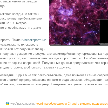
но лишь немногие звезды
зда.
ижение звезды не так-то и
 расстояние, приблизительно
чти на 100 метров.
что способна заметить даже
корости. Такие
гиперскоростные
уживались, но их скорость
822-4300 от подобных звезд -
ды получают ускорение в результате взаимодействия супермассивных че
ионных рогаток, выстреливающих звезды в пространство. Но обнаруженн
орение от взрыва сверхновой. Полученные данные предполагают, что взр
 одну сторону, а обломки от взрыва - в другую.
созвездия Puppis A не так легко объяснить, даже применяя самые совре
ется в самой природе образования такого рода взрывов, обладающих та
 объектам, попавшим их эпицентр. Ежедневно получать горячие новости
українська версія:
Космічна обсерваторія Chandra виявила надшвидкісн