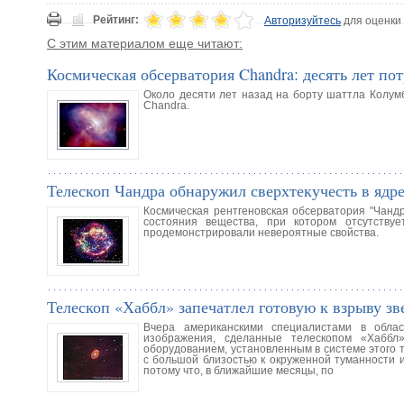
Рейтинг:
Авторизуйтесь
для оценки
С этим материалом еще читают:
Космическая обсерватория Chandra: десять лет п
Около десяти лет назад на борту шаттла Колум
Chandra.
Телескоп Чандра обнаружил сверхтекучесть в ядр
Космическая рентгеновская обсерватория "Чандр
состояния вещества, при котором отсутству
продемонстрировали невероятные свойства.
Телескоп «Хаббл» запечатлел готовую к взрыву зв
Вчера американскими специалистами в обла
изображения, сделанные телескопом «Хаббл
оборудованием, установленным в системе этого 
с большой близостью к окруженной туманности 
потому что, в ближайшие месяцы, по