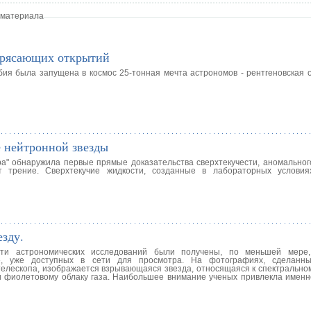
 материала
отрясающих открытий
бия была запущена в космос 25-тонная мечта астрономов - рентгеновская 
е нейтронной звезды
а" обнаружила первые прямые доказательства сверхтекучести, аномального
ет трение. Сверхтекучие жидкости, созданные в лабораторных услови
езду.
сти астрономических исследований были получены, по меньшей мере,
», уже доступных в сети для просмотра. На фотографиях, сделанн
телескопа, изображается взрывающаяся звезда, относящаяся к спектральном
и фиолетовому облаку газа. Наибольшее внимание ученых привлекла именно