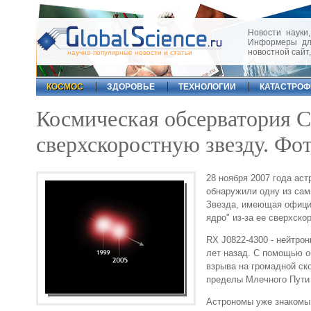
Новости науки,
Информеры для
новостной сайт
научно-популярные новости и статьи
КОСМОС
ЗДОРОВЬЕ
ТЕХНОЛОГИИ
КАТАСТРО
Космическая обсерватория 
сверхскоростную звезду. Фо
28 ноября 2007 года ас
обнаружили одну из сам
Звезда, имеющая официа
ядро" из-за ее сверхск
RX J0822-4300 - нейтро
лет назад. С помощью о
взрыва на громадной ско
пределы Млечного Пути 
Астрономы уже знакомы