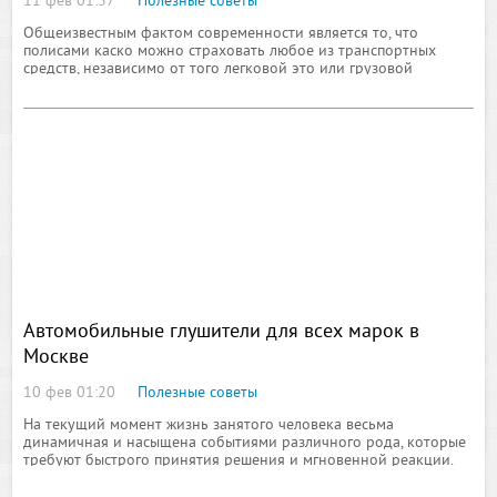
11 фев 01:37
Полезные советы
Общеизвестным фактом современности является то, что
полисами каско можно страховать любое из транспортных
средств, независимо от того легковой это или грузовой
автомобиль. Под эти полисы подпадает автобус, мотоцикл,
мотороллер и даже полуприцеп
Автомобильные глушители для всех марок в
Москве
10 фев 01:20
Полезные советы
На текущий момент жизнь занятого человека весьма
динамичная и насыщена событиями различного рода, которые
требуют быстрого принятия решения и мгновенной реакции.
Для того что бы успевать везде без надежного и современного