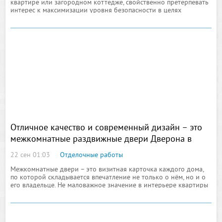
квартире или загородном коттедже, свойственно претерпевать
интерес к максимизации уровня безопасности в целях
обретения полной, а не частичной защиты от любых
проникновений несанкционированного
Отличное качество и современный дизайн – это
межкомнатные раздвижные двери Дверона в
Екатеринбурге
22 сен 01:03
Отделочные работы
Межкомнатные двери – это визитная карточка каждого дома,
по которой складывается впечатление не только о нём, но и о
его владельце. Не маловажное значение в интерьере квартиры
имеют межкомнатные двери. В настоящее время их выпускает
немало