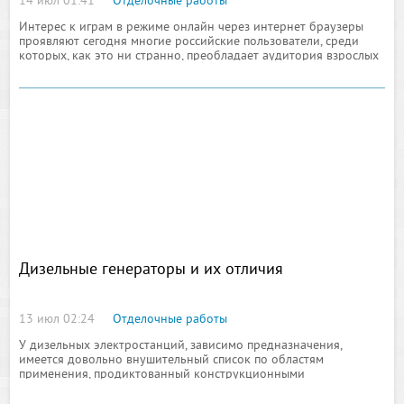
14 июл 01:41
Отделочные работы
Интерес к играм в режиме онлайн через интернет браузеры
проявляют сегодня многие российские пользователи, среди
которых, как это ни странно, преобладает аудитория взрослых
людей, а не тех, чей возраст ограничен, например, двадцатью
годами
Дизельные генераторы и их отличия
13 июл 02:24
Отделочные работы
У дизельных электростанций, зависимо предназначения,
имеется довольно внушительный список по областям
применения, продиктованный конструкционными
особенностями. Эти показатели, для тех, кто не знает, имеют
прямое отношение к классификации дизельного агрегата