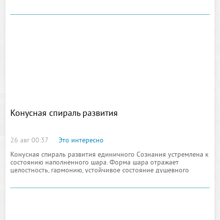
женщиной в энергиях Земного Бытия. При реализации
страстных отношений происходит поглощение энергии людей
анти энергиями, образующими неутолимые страстным голодом
воронки в энергетическом поле
Конусная спираль развития
26 авг 00:37
Это интересно
Конусная спираль развития единичного Сознания устремлена к
состоянию наполненного шара. Форма шара отражает
целостность, гармонию, устойчивое состояние душевного
блаженства, состояние относительно полного просветления,
состояние порядковой Истины.
Расширенное состояние любого единичного Сознания имеет
форму