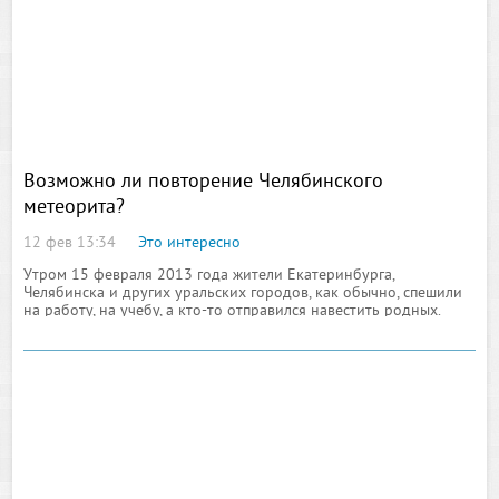
Возможно ли повторение Челябинского
метеорита?
12 фев 13:34
Это интересно
Утром 15 февраля 2013 года жители Екатеринбурга,
Челябинска и других уральских городов, как обычно, спешили
Но, как вы сами понимаете, работают по законам этой самой
на работу, на учебу, а кто-то отправился навестить родных.
теории далеко не все порталы казино, в особенности, если ими
Студентка третьего курса Челябинского государственного
владеют молодые и неопытные бизнесмены. Поэтому, если вам
педагогического университета Светлана Гузенко уже
интересна в действительности честная игра, с возможностью
находилась на занятиях, а студент Уральского
получения реальной прибыли, популярное в Рунете казино
государственного университета