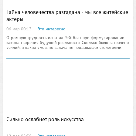
Тайна человечества разгадана - мы все житейские
актеры
06 мар 00:13
Это интересно
Огромную трудность испытал Рейтблат при формулировании
закона творения будущей реальности. Сколько было затрачено
усилий, и каких умов, но задача не поддавалась столетиями.
Закона творения будущей реальности не открыл никто.
Строгий логический анализ, проведённый Рейтблатом, дал
уверенность в достоверности существования явления творения
будущей реальности. В течение веков никто ещё не мог
позволить себе подобной смелости суждений: никто не мог
усмотреть творение будущей реальности в разыгрывании
жизненного спектакля. Самому Рейтблату определённо
импонировала его собственная
Сильно ослабнет роль искусства