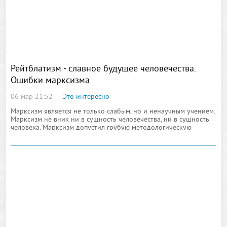
Рейтблатизм - славное будущее человечества.
Ошибки марксизма
06 мар 21:52
Это интересно
Марксизм является не только слабым, но и ненаучным учением.
Марксизм не вник ни в сущность человечества, ни в сущность
человека. Марксизм допустил грубую методологическую
ошибку: проигнорировал эволюцию человечества. На оси
времени развития человечества есть прошлое, настоящее,
будущее. Марксизм проигнорировал прошлое человечества, он
начал анализ с настоящего, и поэтому пришёл к неверным
выводам. Марксизм проигнорировал детерминизм внутреннего
мира человека и природы. Он не учёл того, что человечество