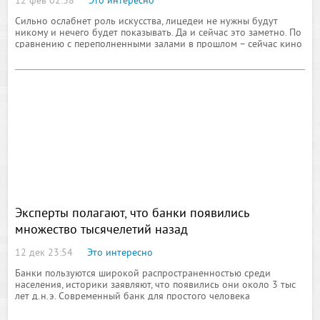
12 фев 02:38
Это интересно
Сильно ослабнет роль искусства, лицедеи не нужны будут
никому и нечего будет показывать. Да и сейчас это заметно. По
сравнению с переполненными залами в прошлом – сейчас кино
превратилось в поедание попкорна. Меня больше всего
убивают бесконечные, ментовские сериалы – это
низкоинтеллектуальная продукция. Мы, наверное, насмешим
будущее
Эксперты полагают, что банки появились
множество тысячелетий назад
12 дек 23:54
Это интересно
Банки пользуются широкой распространенностью среди
населения, историки заявляют, что появились они около 3 тыс
лет д.н.э. Современный банк для простого человека
привлекателен кредитами, которые он может ему выдать, это
достаточно удобная услуга банка