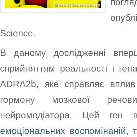
погл
опубл
Science.
В даному дослідженні впер
сприйняттям реальності і ген
ADRA2b, яке справляє вплив
гормону мозкової речо
нейромедіатора. Цей ген 
емоціональних воспомінаній
, 