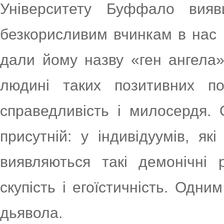
Університету Буффало вия
безкорисливим вчинкам в нас 
дали йому назву «ген ангела»
людині таких позитивних поч
справедливість і милосердя.
присутній: у індивідуумів, як
виявляються такі демонічні р
скупість і егоїстичність. Одн
дьявола.