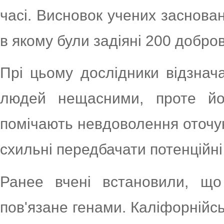
часі. Висновок учених заснова
в якому були задіяні 200 добро
Прі цьому дослідники відзна
людей нещасними, проте йо
помічають невдоволення оточуюч
схильні передбачати потенційні
Ранее вчені встановили, щ
пов'язане генами. Каліфорнійсь