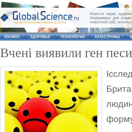
Новости науки, здоровь
Информеры для владел
новостной сайт, исполь
научно-популярные новости и статьи
КОСМОС
ЗДОРОВЬЕ
ТЕХНОЛОГИИ
КАТАСТРОФЫ
Вчені виявили ген пес
Іссл
Брит
люди
форм