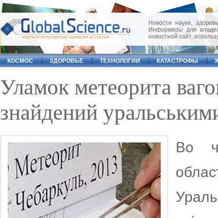
Новости науки, здоровь
Информеры для владел
новостной сайт, исполь
научно-популярные новости и статьи
КОСМОС
ЗДОРОВЬЕ
ТЕХНОЛОГИИ
КАТАСТРОФЫ
Уламок метеорита ваго
знайдений уральським
Во ч
обла
Ура