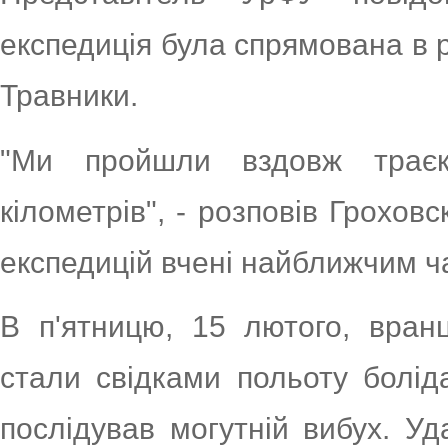
експедиція була спрямована в 
Травники.
"Ми пройшли вздовж траєкт
кілометрів", - розповів Грохов
експедицій вчені найближчим ч
В п'ятницю, 15 лютого, вранц
стали свідками польоту боліда
послідував могутній вибух. 