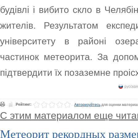
будівлі і вибито скло в Челябі
жителів. Результатом експед
університету в районі озе
частинок метеорита. За допом
підтвердити їх позаземне проіс
русская
Рейтинг:
Авторизуйтесь
для оценки материа
С этим материалом еще чита
Метеорит рекордных разме