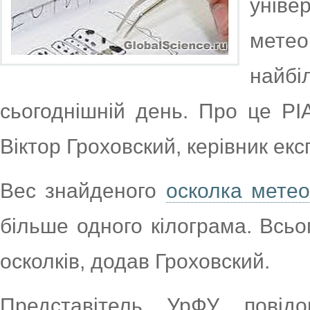
уніве
мете
найб
сьогоднішній день. Про це РІ
Віктор Гроховский, керівник екс
Вес знайденого
осколка метео
більше одного кілограма. Всьо
осколків, додав Гроховский.
Представітель УрФУ повід