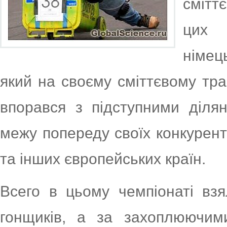
смітт
цих 
німе
який на своєму сміттєвому тра
впорався з підступними діля
межу попереду своїх конкуренті
та інших європейських країн.
Всего в цьому чемпіонаті взя
гонщиків, а за захоплюючими