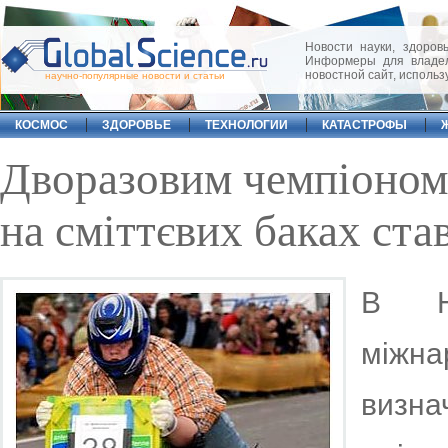
Новости науки, здоровь
Информеры для владел
новостной сайт, исполь
научно-популярные новости и статьи
КОСМОС
ЗДОРОВЬЕ
ТЕХНОЛОГИИ
КАТАСТРОФЫ
Дворазовим чемпіоном 
на сміттєвих баках ста
В Ні
міжна
визна