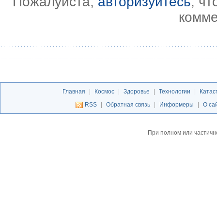
Пожалуйста,
авторизуйтесь
, ч
комме
Главная
|
Космос
|
Здоровье
|
Технологии
|
Катас
RSS
|
Обратная связь
|
Информеры
|
О са
При полном или частичн