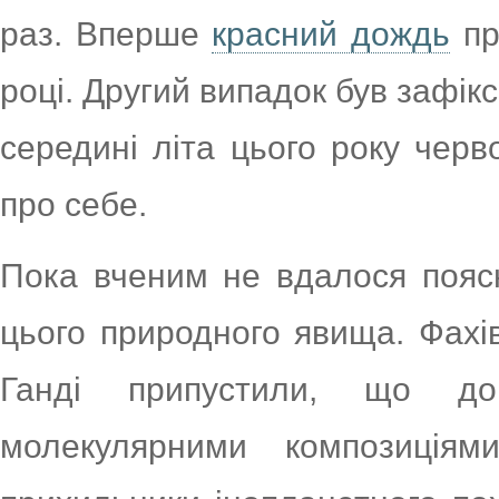
раз. Вперше
красний дождь
пр
році. Другий випадок був зафіксо
середині літа цього року чер
про себе.
Пока вченим не вдалося поясн
цього природного явища. Фахів
Ганді припустили, що до
молекулярними композиція