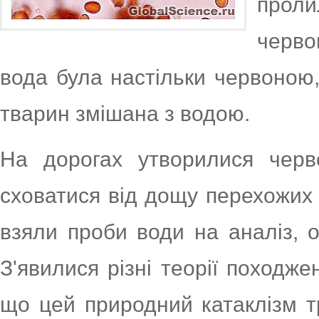
проли
черво
вода була настільки червоною
тварин змішана з водою.
На дорогах утворилися черв
сховатися від дощу перехожих
взяли проби води на аналіз, о
З'явилися різні теорії походж
що цей природний катаклізм т