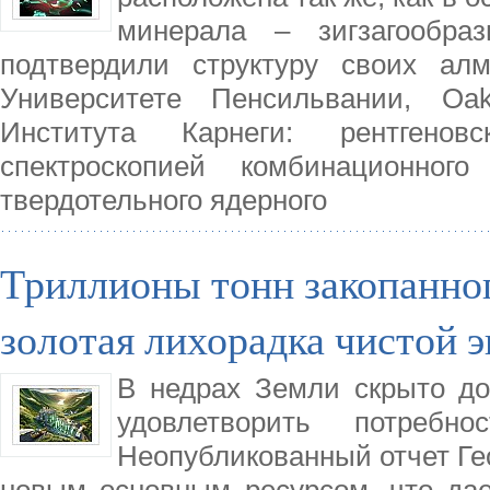
минерала – зигзагообраз
подтвердили структуру своих ал
Университете Пенсильвании, Oa
Института Карнеги: рентгено
спектроскопией комбинационно
твердотельного ядерного
Триллионы тонн закопанног
золотая лихорадка чистой 
В недрах Земли скрыто до
удовлетворить потреб
Неопубликованный отчет Ге
новым основным ресурсом, что дает