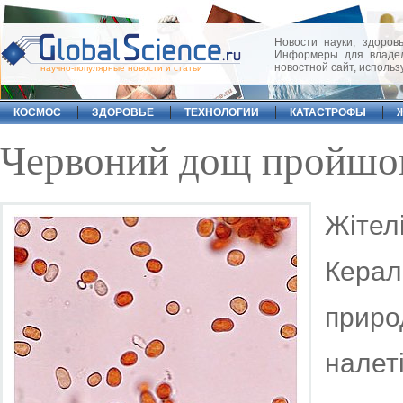
Новости науки, здоровь
Информеры для владел
новостной сайт, исполь
научно-популярные новости и статьи
КОСМОС
ЗДОРОВЬЕ
ТЕХНОЛОГИИ
КАТАСТРОФЫ
Червоний дощ пройшов 
Жітелі
Керал
приро
налет