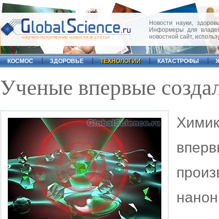
Новости науки, здоровь
Информеры для владел
новостной сайт, исполь
научно-популярные новости и статьи
КОСМОС
ЗДОРОВЬЕ
ТЕХНОЛОГИИ
КАТАСТРОФЫ
Ученые впервые созда
Хими
впер
произ
нанон