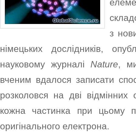
елем
склад
з нов
німецьких дослідників, опу
науковому журналі
Nature
, м
вченим вдалося записати спо
розколовся на дві відмінних о
кожна частинка при цьому пе
оригінального електрона.