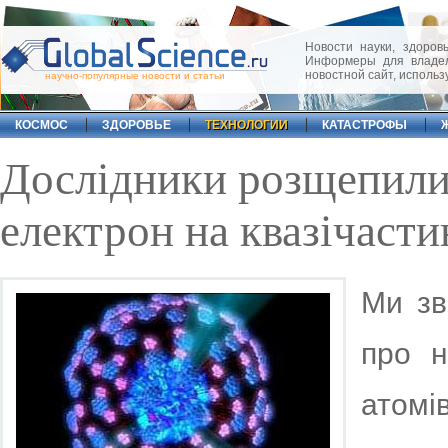
Новости науки, здоровь
Информеры для владел
новостной сайт, исполь
научно-популярные новости и статьи
КОСМОС
ЗДОРОВЬЕ
ТЕХНОЛОГИИ
КАТАСТРОФЫ
Дослідники розщепили
електрон на квазічаст
Ми зв
про н
атом