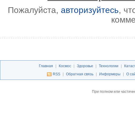
Пожалуйста,
авторизуйтесь
, ч
комме
Главная
|
Космос
|
Здоровье
|
Технологии
|
Катас
RSS
|
Обратная связь
|
Информеры
|
О са
При полном или частичн