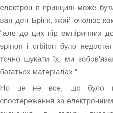
електрон в принципі може бут
ван ден Брінк, який очолює ко
"але до цих пір емпіричних до
spinon і orbiton було недоста
точно шукати їх, ми зобов'яза
багатьох матеріалах ".
Но це не все, що було по
спостереження за електронним