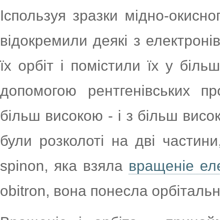
Іспользуя зразки мідно-окисно
відокремили деякі з електроні
їх орбіт і помістили їх у біль
допомогою рентгенівських пр
більш високою - і з більш висо
були розколоті на дві частин
spinon, яка взяла
вращеніе ел
obitron, вона понесла орбіталь