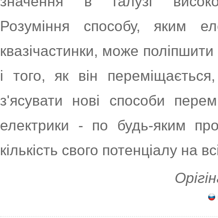
значення в галузі високот
Розуміння способу, яким е
квазічастинки, може поліпшити
і того, як він переміщаєтьс
з'ясувати нові способи перем
електрики - по будь-яким пр
кількість свого потенціалу на всі
Орігін