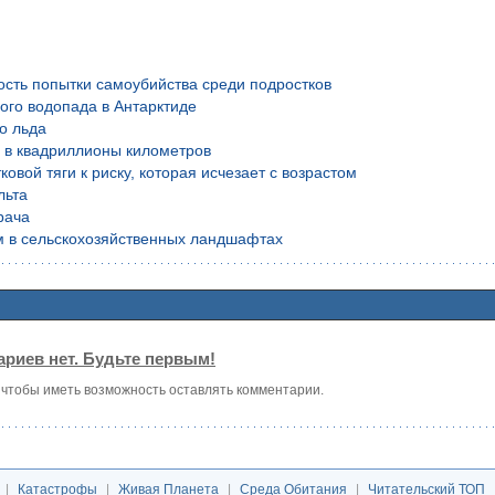
ость попытки самоубийства среди подростков
ого водопада в Антарктиде
о льда
й в квадриллионы километров
вой тяги к риску, которая исчезает с возрастом
льта
рача
м в сельскохозяйственных ландшафтах
риев нет. Будьте первым!
, чтобы иметь возможность оставлять комментарии.
|
Катастрофы
|
Живая Планета
|
Среда Обитания
|
Читательский ТОП