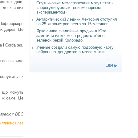
ількох днів.
Спутниковые мегасозвездия могут стать
«нерегулируемым геоинженерным
 деякі з них
экспериментом»
Антарктический ледник Хектория отступил
 Пефферкорн
на 25 километров всего за 15 месяцев
их дерев. Це
Ярко-синие «калийные пруды» в Юте
заметили из космоса рядом с тёмно-
зелёной рекой Колорадо
 і Cordaites.
Учёные создали самую подробную карту
нейронных дендритов в мозге мыши
його накрила
Еще
послужить як
ло що можуть
е ж саме. Це
 мовою): BBC
иллионов лет