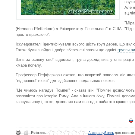
науко
Але н
вцілі
"Мір
(Hermann Pfefferkorn) з Університету Пенсільванії в США. "Під
просто вражаюче".
Ісследователі ідентифікували всього шість груп дерев, що включа
Також були знайдені добре збережені зразки ще однієї
группи в
Взяв за основу свої відомості, група дослідників у співпраці
хмара попелу.
Профессор Пефферкорн сказав, що покритий попелом ліс являє
"відправної точки" для здійснення подальших поісков.
"Це чимось нагадує Помпеї" - сказав він. "Помпеї дозволяют
розповісти про історію Риму. Але з іншого боку, Помпеї допом
капсула часу і, отже, дозволяє нам сьогодні набагато краще зрозу
Рейтинг:
Авторизуйтесь
для оценки