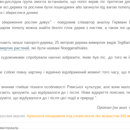
во-дослідна група змогла встановити, що попіл вкрив ліс протягом дек
е всі дерева та рослини були пошкоджені або загинули під вагою попелу,
ли і збереглися донині.
а збереження рослин дивує" - повідомив співавтор аналізу Германн
 шаром попелу можна знайти безліч гілок дерев з листям, а також пні ц
ють низькі папороті-дерева, 25 метрові дерева вимерлих видів Sigillaria
имерлих растеній
, які були названі Noeggerathiales.
 з художниками спробували наочно зобразити, яким був ліс, до того як 
 собою повну картину і відмінно відображений момент того часу, що 
ь вченим глибше пізнати особливості Римської культури, але вони ма
агають зрозуміти, що відбувалося до і після. Нове відкриття пояснює т
міти, що відбувалося до і після цієї події в природі ".
Орігінал (на англ.
русская версия:
Археологи обнаружили под слоем пепла лес возрастом 300 м
 материала