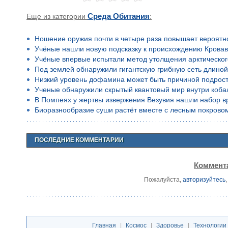
Еще из категории
Среда Обитания
:
Ношение оружия почти в четыре раза повышает вероятн
Учёные нашли новую подсказку к происхождению Кровав
Учёные впервые испытали метод утолщения арктическог
Под землей обнаружили гигантскую грибную сеть длино
Низкий уровень дофамина может быть причиной подростко
Ученые обнаружили скрытый квантовый мир внутри коба
В Помпеях у жертвы извержения Везувия нашли набор в
Биоразнообразие суши растёт вместе с лесным покрово
ПОСЛЕДНИЕ КОММЕНТАРИИ
Коммента
Пожалуйста,
авторизуйтесь
Главная
|
Космос
|
Здоровье
|
Технологии