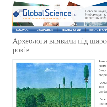
Новости науки,
Информеры для
новостной сайт
научно-популярные новости и статьи
КОСМОС
ЗДОРОВЬЕ
ТЕХНОЛОГИИ
КАТАСТРО
Археологи виявили під шаром
років
Амері
землі
було 
збере
Іссле
1000 
опубл
Раско
шаро