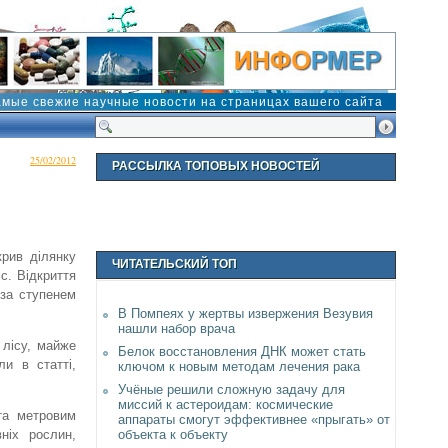
амые свежие научные новости на страницах вашего сайта
25/02/2012
РАССЫЛКА ТОПОВЫХ НОВОСТЕЙ
крив ділянку
ЧИТАТЕЛЬСКИЙ ТОП
іс. Відкриття
 за ступенем
В Помпеях у жертвы извержения Везувия
нашли набор врача
 лісу, майже
Белок восстановления ДНК может стать
ли в статті,
ключом к новым методам лечения рака
Учёные решили сложную задачу для
миссий к астероидам: космические
ита метровим
аппараты смогут эффективнее «прыгать» от
объекта к объекту
ніх рослин,