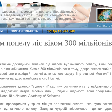
 здоровья и космоса на портале GlobalScience.ru.
 владельцев сайтов. Создайте свой собственный
, используя наши бесплатные новостные информеры.
только с
ФЫ
ЖИВАЯ ПЛАНЕТА
СРЕДА ОБИТАНИЯ
 попелу ліс віком 300 мільйонів
канскіе дослідники виявили під шаром вулканічного попелу, який по
 в північній частині Китаю 300 мільйонів років тому, добре збережений л
зроблено в західній частині автономного округу Внутрішньої Монголії і
ження нагадує італійське місто Помпеї.
дователям вдалося "відновити" картину рослинного світу найдавнішого
квадратних метрів лісових площ. Рідкісні відомості вони представи
ікованій в
National Academy of Sciences
.
пкі проводилися у трьох місцях величезної області, яка була покр
м вулканічного попелу. Завдяки чудовій збереженості деяких древ