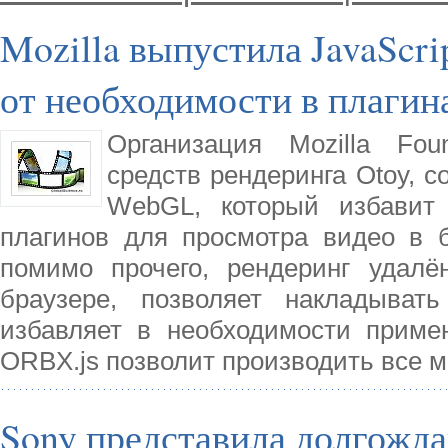
Mozilla выпустила JavaScr
от необходимости в плагин
Организация Mozilla Fou
средств рендеринга Otoy, с
WebGL, который избавит 
плагинов для просмотра видео в б
помимо прочего, рендеринг удалё
браузере, позволяет накладыват
избавляет в необходимости применя
ORBX.js позволит производить все 
Sony представила долгожда