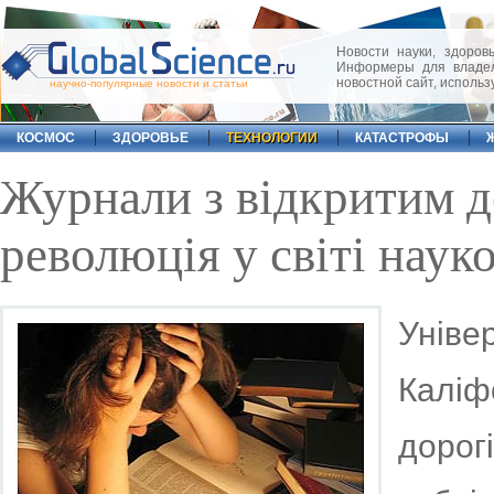
Новости науки, здоровь
Информеры для владел
новостной сайт, исполь
научно-популярные новости и статьи
КОСМОС
ЗДОРОВЬЕ
ТЕХНОЛОГИИ
КАТАСТРОФЫ
Журнали з відкритим 
революція у світі наук
Унів
Каліф
доро