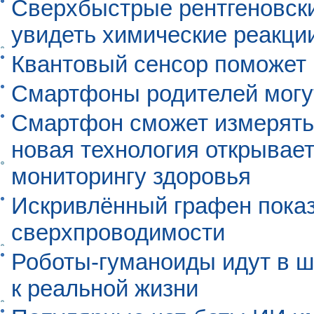
Сверхбыстрые рентгеновск
увидеть химические реакци
Квантовый сенсор поможет
Смартфоны родителей могу
Смартфон сможет измерять 
новая технология открывает
мониторингу здоровья
Искривлённый графен пока
сверхпроводимости
Роботы-гуманоиды идут в ш
к реальной жизни