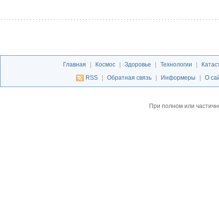
Главная
|
Космос
|
Здоровье
|
Технологии
|
Катас
RSS
|
Обратная связь
|
Информеры
|
О са
При полном или частичн