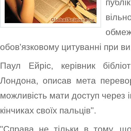
публі
вільн
обм
обов'язковому цитуванні при ви
Паул Ейріс, керівник бібліо
Лондона, описав мета перевор
можливість мати доступ через і
кінчиках своїх пальців".
"Справа не тільки в тому, щ