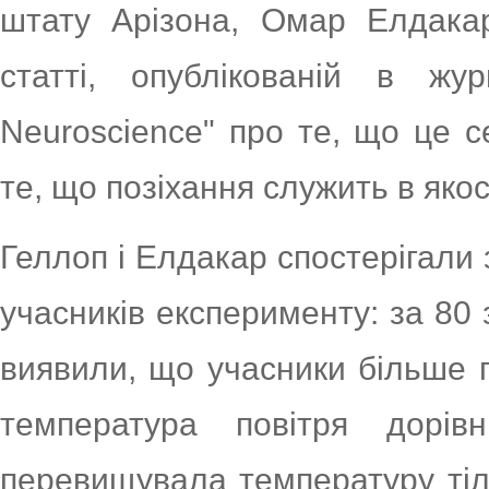
штату Арізона, Омар Елдакар
статті, опублікованій в журн
Neuroscience" про те, що це с
те, що позіхання служить в якос
Геллоп і Елдакар спостерігали 
учасників експерименту: за 80 з
виявили, що учасники більше по
температура повітря дорів
перевищувала температуру тіл