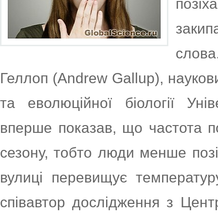
позі
заки
слов
Геллоп (Andrew Gallup), науков
та еволюційної біології Уні
вперше показав, що частота п
сезону, тобто люди менше позі
вулиці перевищує температуру
співавтор дослідження з Цент