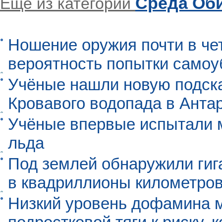
Среда Об
Еще из категории
Ношение оружия почти в че
вероятность попытки самоу
Учёные нашли новую подск
Кровавого водопада в Анта
Учёные впервые испытали м
льда
Под землей обнаружили гиг
в квадриллионы километро
Низкий уровень дофамина 