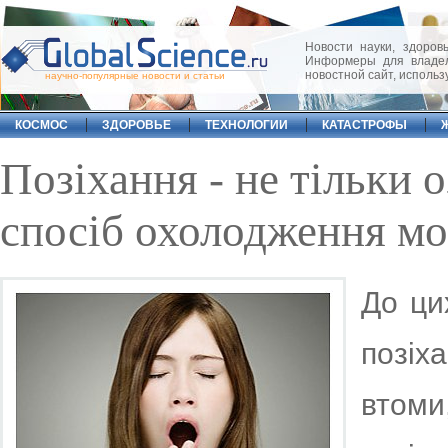
Новости науки, здоровь
Информеры для владел
новостной сайт, исполь
научно-популярные новости и статьи
КОСМОС
ЗДОРОВЬЕ
ТЕХНОЛОГИИ
КАТАСТРОФЫ
Позіхання - не тільки о
спосіб охолодження мо
До ци
позіха
втоми