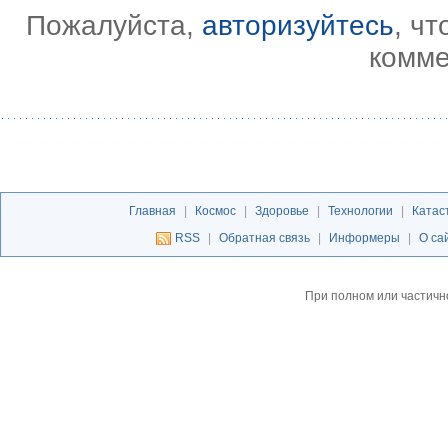
Пожалуйста,
авторизуйтесь
, ч
комме
Главная
|
Космос
|
Здоровье
|
Технологии
|
Катас
RSS
|
Обратная связь
|
Информеры
|
О са
При полном или частичн