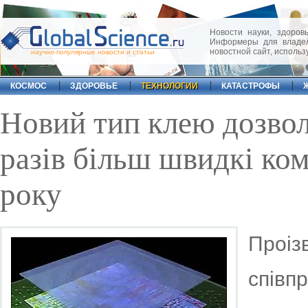
Новости науки, здоровь
Информеры для владел
новостной сайт, исполь
научно-популярные новости и статьи
КОСМОС
ЗДОРОВЬЕ
ТЕХНОЛОГИИ
КАТАСТРОФЫ
Новий тип клею дозвол
разів більш швидкі ко
року
Проі
співп