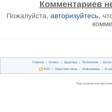
Комментариев не
Пожалуйста,
авторизуйтесь
, ч
комме
Главная
|
Космос
|
Здоровье
|
Технологии
|
Катас
RSS
|
Обратная связь
|
Информеры
|
О са
При полном или частичн