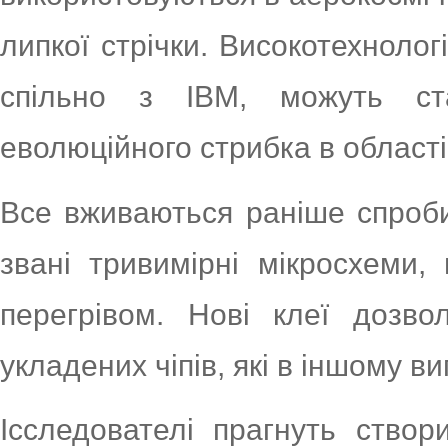
липкої стрічки. Високотехнологі
спільно з IBM, можуть ст
еволюційного стрибка в област
Все вживаються раніше спроби
звані тривимірні мікросхеми
перегрівом. Нові клеї дозв
укладених чіпів, які в іншому ви
Ісследователі прагнуть створ