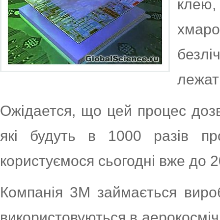
клею,
хмаро
безлі
лежат
Ожідается, що цей процес доз
які будуть в 1000 разів пр
користуємося сьогодні вже до 2
Компанія 3M займається вироб
використовуються в аерокосмічні