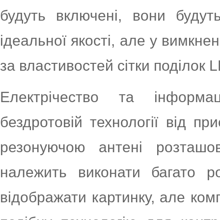
будуть включені, вони будут
ідеальної якості, але у вимкне
за властивостей сітки поділок 
Електрічество та інформа
бездротовій технології від пр
резонуючою антені розташо
належить виконати багато р
відображати картинку, але ком