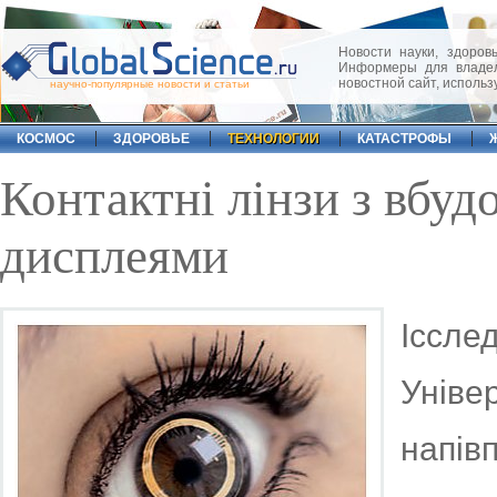
Новости науки, здоровь
Информеры для владел
новостной сайт, исполь
научно-популярные новости и статьи
КОСМОС
ЗДОРОВЬЕ
ТЕХНОЛОГИИ
КАТАСТРОФЫ
Контактні лінзи з вбу
дисплеями
Іссл
Уніве
напів