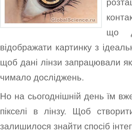
розт
конта
що д
відображати картинку з ідеаль
щоб дані лінзи запрацювали як
чимало досліджень.
Но на сьогоднішній день їм вже
пікселі в лінзу. Щоб створи
залишилося знайти спосіб інтегр