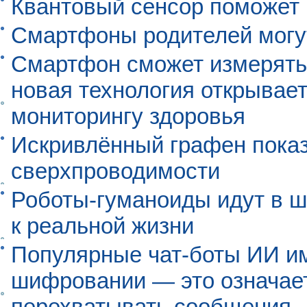
Квантовый сенсор поможет
Смартфоны родителей могу
Смартфон сможет измерять 
новая технология открывает
мониторингу здоровья
Искривлённый графен пока
сверхпроводимости
Роботы-гуманоиды идут в ш
к реальной жизни
Популярные чат-боты ИИ и
шифровании — это означает,
перехватывать сообщения