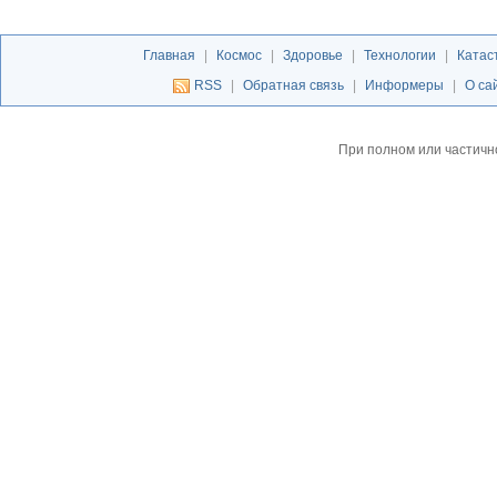
Главная
|
Космос
|
Здоровье
|
Технологии
|
Катас
RSS
|
Обратная связь
|
Информеры
|
О са
При полном или частичн