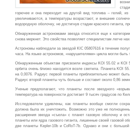
возни
стад
горючее и она переходит на другой вид топлива – гелий, из
увеличиваются, а температуры возрастают, и внешние солнечн
водородную оболочку, не достигнув стадии красного гиганта, пр
Обнаруженная астрономами звезда относится еще к категории
снова меркнет. Это свойства позволяет специалистам легче на
Астрономы наблюдали за звездой KIC 05807616 в течение полуг
часа. На языке астрономов, «нарушителями» цикла могли быть 
Обнаруженным объектам присвоили индексы KOI 55.02 и KOI 5
орбита очень близко находится возле светила. Планета KOI 55
на 0,0076. Радиус первой планеты приблизительно может быть
Радиус второй планеты чуть больше и составит около 0,86 земн
Ученые предполагают, что планеты после звездного «взрыв
температура на поверхности достигает 9 тысяч градусов по Кель
Исследователи удивлены, как планеты вообще смогли сохран
должна была их уничтожить. Возможно это уже не полноценные
расширения звезда «съела» с планет газовую оболочку и ост
планеты или ядра газового гиганта, лишенные своей газовой о
две планеты Kepler-10b и CoRoT-7b. Однако и они с большо