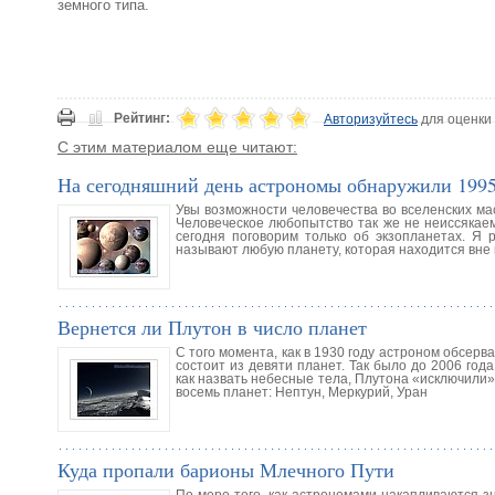
земного типа.
Рейтинг:
Авторизуйтесь
для оценки
С этим материалом еще читают:
На сегодняшний день астрономы обнаружили 1995
Увы возможности человечества во вселенских мас
Человеческое любопытство так же не неиссякаем
сегодня поговорим только об экзопланетах. Я 
называют любую планету, которая находится вне
Вернется ли Плутон в число планет
С того момента, как в 1930 году астроном обсер
состоит из девяти планет. Так было до 2006 год
как назвать небесные тела, Плутона «исключили»
восемь планет: Нептун, Меркурий, Уран
Куда пропали барионы Млечного Пути
По мере того, как астрономами накапливаются з