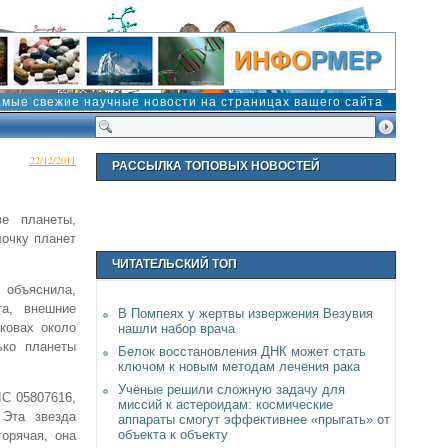
амые свежие научные новости на страницах вашего сайта
22/12/2011
РАССЫЛКА ТОПОВЫХ НОВОСТЕЙ
е планеты,
лочку планет
ЧИТАТЕЛЬСКИЙ ТОП
, объяснила,
та, внешние
В Помпеях у жертвы извержения Везувия
ковах около
нашли набор врача
ько планеты
Белок восстановления ДНК может стать
ключом к новым методам лечения рака
Учёные решили сложную задачу для
C 05807616,
миссий к астероидам: космические
 Эта звезда
аппараты смогут эффективнее «прыгать» от
объекта к объекту
горячая, она