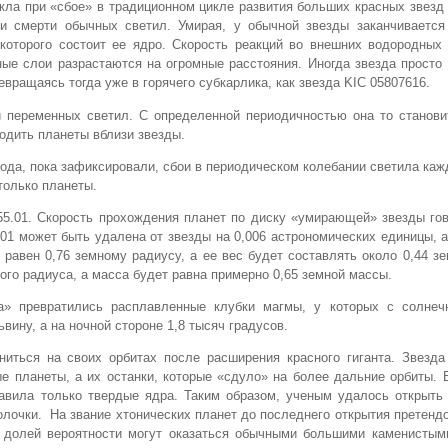
кла при «сбое» в традиционном цикле развития больших красных звезд
ии смерти обычных светил. Умирая, у обычной звезды заканчивается
 которого состоит ее ядро. Скорость реакций во внешних водородных
ые слои разрастаются на огромные расстояния. Иногда звезда просто
евращаясь тогда уже в горячего субкарлика, как звезда KIC 05807616.
 переменных светил. С определенной периодичностью она то становит
ходить планеты вблизи звезды.
ода, пока зафиксировали, сбои в периодическом колебании светила кажд
только планеты.
5.01. Скорость прохождения планет по диску «умирающей» звезды гов
.01 может быть удалена от звезды на 0,006 астрономических единицы, а
 равен 0,76 земному радиусу, а ее вес будет составлять около 0,44 з
ого радиуса, а масса будет равна примерно 0,65 земной массы.
а» превратились расплавленные клубки магмы, у которых с солнеч
вину, а на ночной стороне 1,8 тысяч градусов.
иться на своих орбитах после расширения красного гиганта. Звезда
 планеты, а их останки, которые «сдуло» на более дальние орбиты. 
авила только твердые ядра. Таким образом, ученым удалось открыть 
болочки. На звание хтонических планет до последнего открытия претенд
й долей вероятности могут оказаться обычными большими каменистым