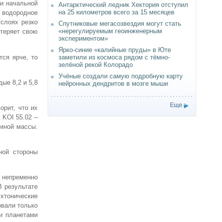
 и начальной
Антарктический ледник Хектория отступил
на 25 километров всего за 15 месяцев
 водородное
 слоях резко
Спутниковые мегасозвездия могут стать
«нерегулируемым геоинженерным
 теряет свою
экспериментом»
Ярко-синие «калийные пруды» в Юте
ся ярче, то
заметили из космоса рядом с тёмно-
зелёной рекой Колорадо
Учёные создали самую подробную карту
ые 8,2 и 5,8
нейронных дендритов в мозге мыши
Еще
орит, что их
 KOI 55.02 –
емной массы.
ной стороны
 непременно
В результате
хтонические
овали только
и планетами