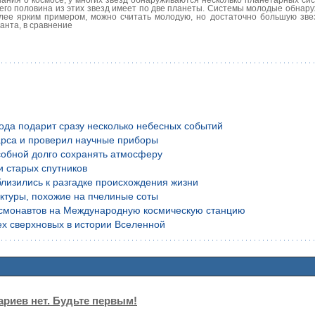
сего половина из этих звезд имеет по две планеты. Системы молодые обнар
лее ярким примером, можно считать молодую, но достаточно большую зве
анта, в сравнение
года подарит сразу несколько небесных событий
рса и проверил научные приборы
обной долго сохранять атмосферу
и старых спутников
лизились к разгадке происхождения жизни
уктуры, похожие на пчелиные соты
осмонавтов на Международную космическую станцию
х сверхновых в истории Вселенной
риев нет. Будьте первым!