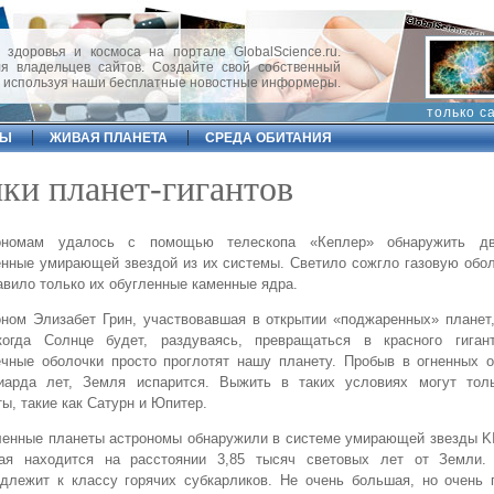
 здоровья и космоса на портале GlobalScience.ru.
 владельцев сайтов. Создайте свой собственный
, используя наши бесплатные новостные информеры.
только с
ФЫ
ЖИВАЯ ПЛАНЕТА
СРЕДА ОБИТАНИЯ
ки планет-гигантов
ономам удалось с помощью телескопа «Кеплер» обнаружить дв
нные умирающей звездой из их системы. Светило сожгло газовую обо
авило только их обугленные каменные ядра.
ном Элизабет Грин, участвовавшая в открытии «поджаренных» планет
когда Солнце будет, раздуваясь, превращаться в красного гиган
чные оболочки просто проглотят нашу планету. Пробыв в огненных о
иарда лет, Земля испарится. Выжить в таких условиях могут тол
ты, такие как Сатурн и Юпитер.
енные планеты астрономы обнаружили в системе умирающей звезды KI
рая находится на расстоянии 3,85 тысяч световых лет от Земли.
длежит к классу горячих субкарликов. Не очень большая, но очень 