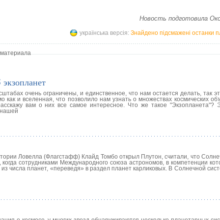
Новость подготовила Окс
українська версія:
Знайдено підсмажені останки пл
 материала
 экзопланет
штабах очень ограничены, и единственное, что нам остается делать, так э
о как и вселенная, что позволило нам узнать о множествах космических об
расскажу вам о них все самое интересное. Что же такое "Экзопланета"? 
 нашей
ватории Ловелла (Флагстафф) Клайд Томбо открыл Плутон, считали, что Солн
а, когда сотрудниками Международного союза астрономов, в компетенции ко
 из числа планет, «переведя» в раздел планет карликовых. В Солнечной сис
нания о космосе, у многих звезд обнаруживаются несколько планетарных си