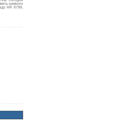
ужить намного
зду HR 8799,