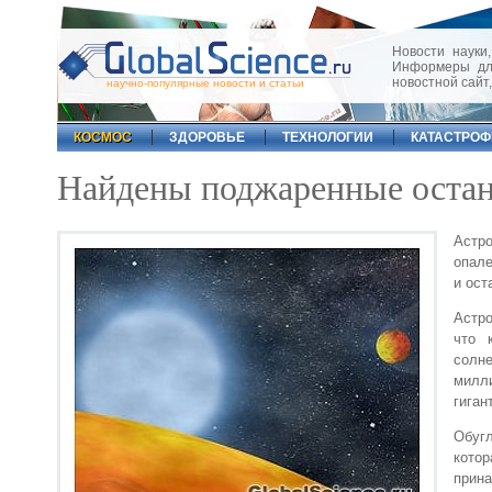
Новости науки,
Информеры для
новостной сайт
научно-популярные новости и статьи
КОСМОС
ЗДОРОВЬЕ
ТЕХНОЛОГИИ
КАТАСТРО
Найдены поджаренные остан
Астр
опале
и ост
Астро
что 
солне
милл
гиган
Обугл
кото
прина