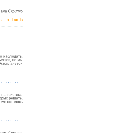
ана Скрипко
анет-гігантів
то наблюдать.
ъектов, но мы
Экзопланетой
ечная система
торых решать,
теме осталось
стем. Сегодня