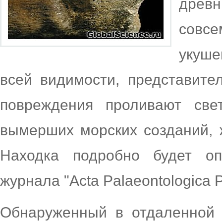
древ
сов
укуш
всей видимости, представите
повреждения проливают све
вымерших морских созданий, 
Находка подробно будет о
журнала "Acta Palaeontologica P
Обнаруженный в отдаленной 