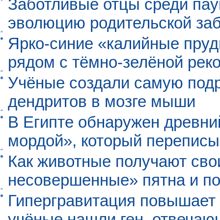
Заботливые отцы среди пау
эволюцию родительской заб
Ярко-синие «калийные пруд
рядом с тёмно-зелёной рек
Учёные создали самую под
дендритов в мозге мыши
В Египте обнаружен древни
мордой», который перепис
Как животные получают св
несовершенные» пятна и п
Гипергравитация повышает 
учёные нашли ген, отвечаю