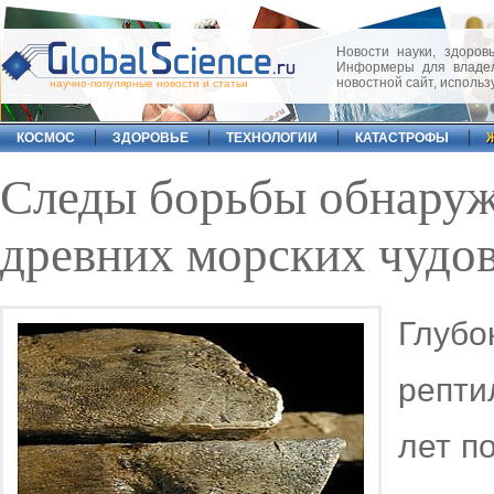
Новости науки, здоровь
Информеры для владел
новостной сайт, исполь
научно-популярные новости и статьи
КОСМОС
ЗДОРОВЬЕ
ТЕХНОЛОГИИ
КАТАСТРОФЫ
Следы борьбы обнаруж
древних морских чудо
Глубо
репт
лет п