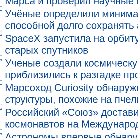
Марса и проверил научные
Учёные определили минима
способной долго сохранять
SpaceX запустила на орбит
старых спутников
Ученые создали космическу
приблизились к разгадке п
Марсоход Curiosity обнару
структуры, похожие на пче
Российский «Союз» достави
космонавтов на Междунаро
Астрономы впервые обнар