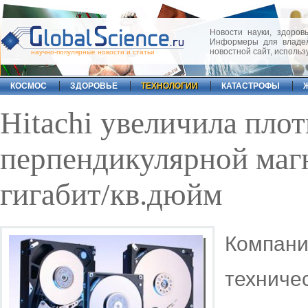
Новости науки, здоровь
Информеры для владел
новостной сайт, исполь
научно-популярные новости и статьи
КОСМОС
ЗДОРОВЬЕ
ТЕХНОЛОГИИ
КАТАСТРОФЫ
Hitachi увеличила пло
перпендикулярной маг
гигабит/кв.дюйм
Компани
техниче