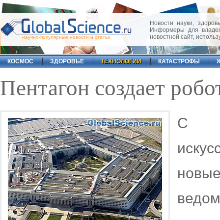
Новости науки, здоровь
Информеры для владел
новостной сайт, исполь
научно-популярные новости и статьи
КОСМОС
ЗДОРОВЬЕ
ТЕХНОЛОГИИ
КАТАСТРОФЫ
Пентагон создает робо
С к
искус
новы
ведо