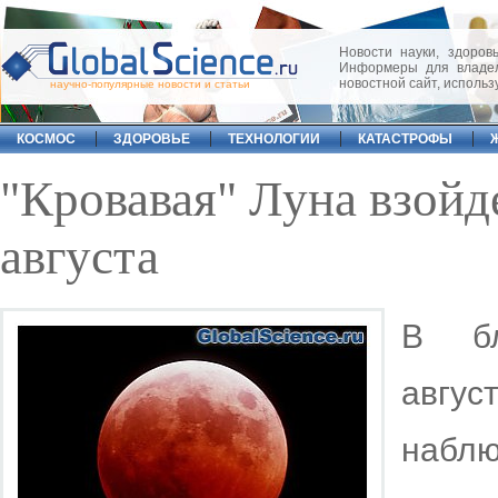
Новости науки, здоровь
Информеры для владел
новостной сайт, исполь
научно-популярные новости и статьи
КОСМОС
ЗДОРОВЬЕ
ТЕХНОЛОГИИ
КАТАСТРОФЫ
"Кровавая" Луна взойд
августа
В бл
авгу
наблю