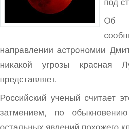
под с
Об э
сооб
направлении астрономии Дмит
никакой угрозы красная 
представляет.
Российский ученый считает э
затмением, по обыкновени
остальных явлений похожего кл