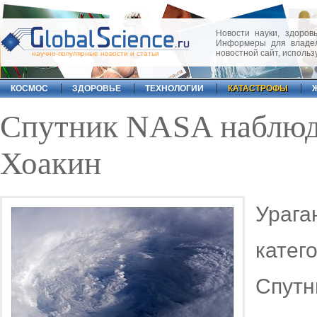
Новости науки, здоровь
Информеры для владел
новостной сайт, исполь
научно-популярные новости и статьи
КОСМОС
ЗДОРОВЬЕ
ТЕХНОЛОГИИ
КАТАСТРОФЫ
Спутник NASA наблюда
Хоакин
Ураг
катег
Спут