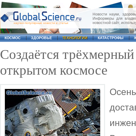
Новости науки, здоровь
Информеры для владел
новостной сайт, исполь
научно-популярные новости и статьи
КОСМОС
ЗДОРОВЬЕ
ТЕХНОЛОГИИ
КАТАСТРОФЫ
Создаётся трёхмерный 
открытом космосе
Осен
доста
инжен