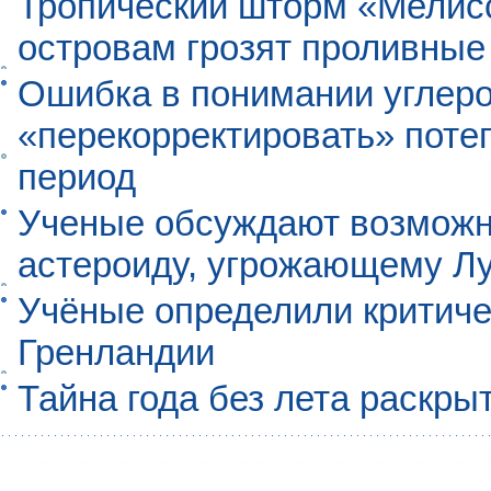
Тропический шторм «Мелисс
островам грозят проливные
Ошибка в понимании углеро
«перекорректировать» поте
период
Ученые обсуждают возможно
астероиду, угрожающему Л
Учёные определили критиче
Гренландии
Тайна года без лета раскры