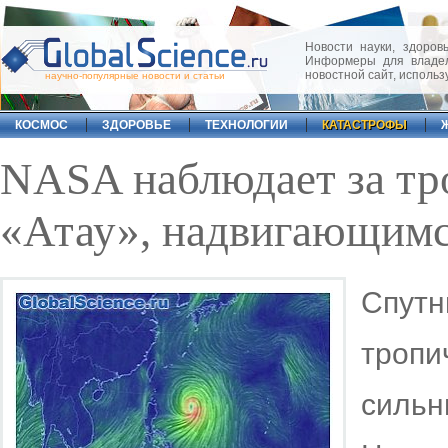
Новости науки, здоровь
Информеры для владел
новостной сайт, исполь
научно-популярные новости и статьи
КОСМОС
ЗДОРОВЬЕ
ТЕХНОЛОГИИ
КАТАСТРОФЫ
NASA наблюдает за т
«Атау», надвигающим
Спу
тропи
силь