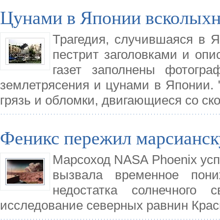
Цунами в Японии всколыхн
Трагедия, случившаяся в Я
пестрит заголовками и оп
газет заполнены фотогра
землетрясения и цунами в Японии. 
грязь и обломки, двигающиеся со ск
Феникс пережил марсианс
Марсоход NASA Phoenix усп
вызвала временное пони
недостатка солнечного 
исследование северных равнин Крас