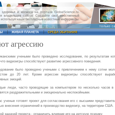
 здоровья и космоса на портале GlobalScience.ru.
 владельцев сайтов. Создайте свой собственный
, используя наши бесплатные новостные информеры.
только с
ФЫ
ЖИВАЯ ПЛАНЕТА
СРЕДА ОБИТАНИЯ
ют агрессию
канскими учеными было проведено исследование, по результатам кот
 что видеоигры способствуют развитию агрессивного поведения.
едование было проведено учеными с привлечением к нему сотни мо
астом до 20 лет. Кроме агрессии видеоигры способствуют выраб
ивных эмоций.
дые люди, часто проводящие за компьютером по несколько часов в 
вятся раздражительными и эмоционально неспокойными.
с ученые готовят проект для согласования его с высшими представит
ью внесения ограничений в производство видеоигр, на территории США.
ой задачей проекта - ограничить влияние игр на детскую психику.