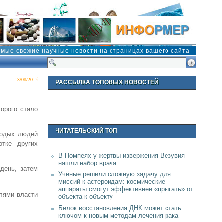
амые свежие научные новости на страницах вашего сайта
18/08/2015
РАССЫЛКА ТОПОВЫХ НОВОСТЕЙ
орого стало
ЧИТАТЕЛЬСКИЙ ТОП
лодых людей
отке других
В Помпеях у жертвы извержения Везувия
нашли набор врача
день, затем
Учёные решили сложную задачу для
миссий к астероидам: космические
аппараты смогут эффективнее «прыгать» от
елями власти
объекта к объекту
Белок восстановления ДНК может стать
ключом к новым методам лечения рака