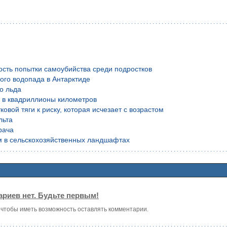
ость попытки самоубийства среди подростков
ого водопада в Антарктиде
о льда
й в квадриллионы километров
вой тяги к риску, которая исчезает с возрастом
льта
рача
м в сельскохозяйственных ландшафтах
риев нет. Будьте первым!
, чтобы иметь возможность оставлять комментарии.