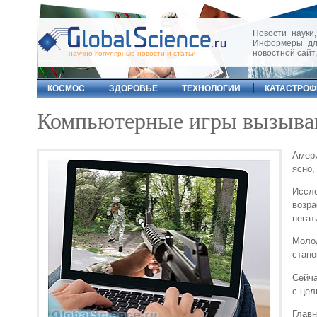
Новости науки,
Информеры для
новостной сайт
научно-популярные новости и статьи
КОСМОС
ЗДОРОВЬЕ
ТЕХНОЛОГИИ
КАТАСТРО
Компьютерные игры вызыва
Амери
ясно,
Иссл
возр
негат
Моло
стано
Сейча
с цел
Главн