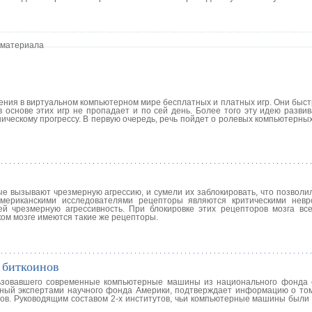
 материала
ения в виртуальном компьютерном мире бесплатных и платных игр. Они быст
в основе этих игр не пропадает и по сей день. Более того эту идею разви
ическому прогрессу. В первую очередь, речь пойдет о ролевых компьютерны
е вызывают чрезмерную агрессию, и сумели их заблокировать, что позволи
мериканскими исследователями рецепторы являются критическими невр
й чрезмерную агрессивность. При блокировке этих рецепторов мозга вс
ском мозге имеются такие же рецепторы.
 биткоинов
льзовавшего современные компьютерные машины из национального фонда
енный экспертами научного фонда Америки, подтверждает информацию о том
ров. Руководящим составом 2-х институтов, чьи компьютерные машины были