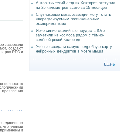
Антарктический ледник Хектория отступил
на 25 километров всего за 15 месяцев
Спутниковые мегасозвездия могут стать
«нерегулируемым геоинженерным
экспериментом»
Ярко-синие «калийные пруды» в Юте
заметили из космоса рядом с тёмно-
зелёной рекой Колорадо
ро завоевали
Учёные создали самую подробную карту
вают, создают
нейронных дендритов в мозге мыши
х играх RPG и
Еще
ло полностью
ологическими
е проявления
 соединенных
, что ученый
 применены в