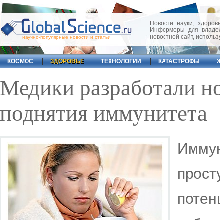
Новости науки, здоровь
Информеры для владел
новостной сайт, исполь
научно-популярные новости и статьи
КОСМОС
ЗДОРОВЬЕ
ТЕХНОЛОГИИ
КАТАСТРОФЫ
Медики разработали но
поднятия иммунитета
Иммун
прос
пот