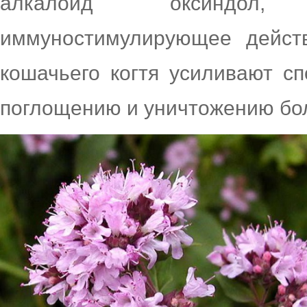
алкалоид оксиндол,
иммуностимулирующее действ
кошачьего когтя усиливают сп
поглощению и уничтожению бо