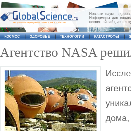
Новости науки, здоровь
Информеры для владел
новостной сайт, исполь
научно-популярные новости и статьи
КОСМОС
ЗДОРОВЬЕ
ТЕХНОЛОГИИ
КАТАСТРОФЫ
Агентство NASA решил
Иссл
аген
уник
дома,