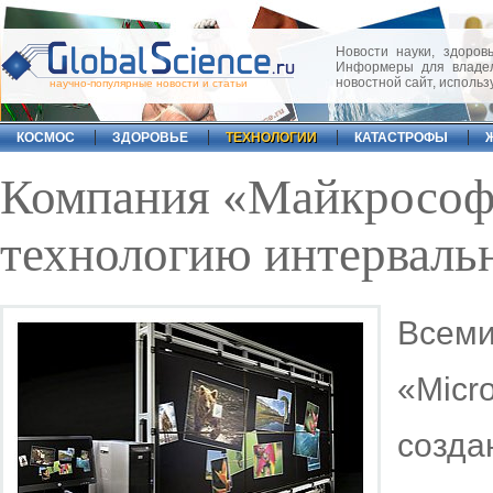
Новости науки, здоровь
Информеры для владел
новостной сайт, исполь
научно-популярные новости и статьи
КОСМОС
ЗДОРОВЬЕ
ТЕХНОЛОГИИ
КАТАСТРОФЫ
Компания «Майкрософ
технологию интерваль
Всем
«Mic
созд