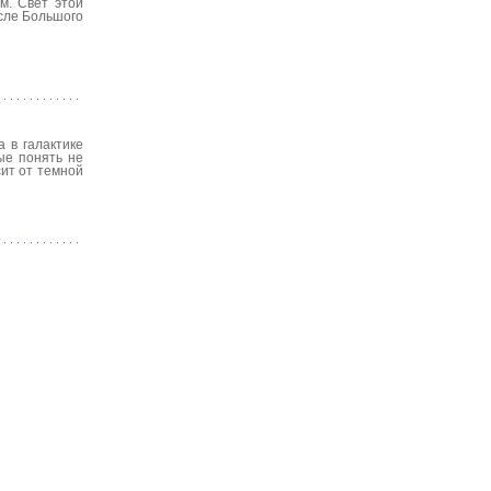
м. Свет этой
осле Большого
а в галактике
ые понять не
сит от темной