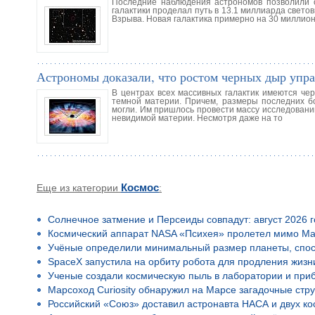
Последние наблюдения астрономов позволили о
галактики проделал путь в 13.1 миллиарда свето
Взрыва. Новая галактика примерно на 30 миллион
Астрономы доказали, что ростом черных дыр упра
В центрах всех массивных галактик имеются чер
темной материи. Причем, размеры последних бо
могли. Им пришлось провести массу исследований
невидимой материи. Несмотря даже на то
Еще из категории
Космос
:
Солнечное затмение и Персеиды совпадут: август 2026 
Космический аппарат NASA «Психея» пролетел мимо Ма
Учёные определили минимальный размер планеты, спос
SpaceX запустила на орбиту робота для продления жизн
Ученые создали космическую пыль в лаборатории и приб
Марсоход Curiosity обнаружил на Марсе загадочные стр
Российский «Союз» доставил астронавта НАСА и двух к