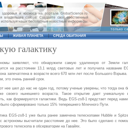
 здоровья и космоса на портале GlobalScience.ru.
 владельцев сайтов. Создайте свой собственный
, используя наши бесплатные новостные информеры.
только с
ФЫ
ЖИВАЯ ПЛАНЕТА
СРЕДА ОБИТАНИЯ
кую галактику
ономы заявляют, что обнаружили самую удаленную от Земли гал
ится на расстоянии 13,1 млрд световых лет и получила название EG
она запечатлена в возрасте всего 670 млн лет после Большого Взрыва
м, это очень ранний срок.
от нее шел до нас не один год, потому ученые уверены, что тогда она б
же своего нынешнего возраста. Такое открытие дает уникальную 
ть, как формируются галактики. Ведь EGS-zs8-1 предстает перед нами
 было сформировано только 15% теперешнего Млечного Пути.
тика EGS-zs8-1 уже была ранее замечена телескопами Hubble и Spitze
с астрономы высчитали расстояние до нее. Это было сделано с помо
трового телескопа в обсерватории на Гавайях.