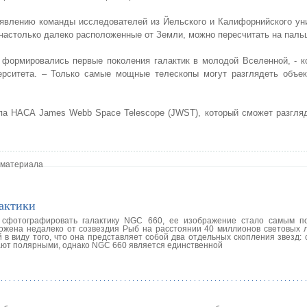
явлению команды исследователей из Йельского и Калифорнийского ун
, настолько далеко расположенные от Земли, можно пересчитать на паль
к формировались первые поколения галактик в молодой Вселенной, - 
ерситета. – Только самые мощные телескопы могут разглядеть объек
опа НАСА James Webb Space Telescope (JWST), который сможет разгля
 материала
актики
 сфотографировать галактику NGC 660, ее изображение стало самым п
ожена недалеко от созвездия Рыб на расстоянии 40 миллионов световых л
 в виду того, что она представляет собой два отдельных скопления звезд:
ают полярными, однако NGC 660 является единственной