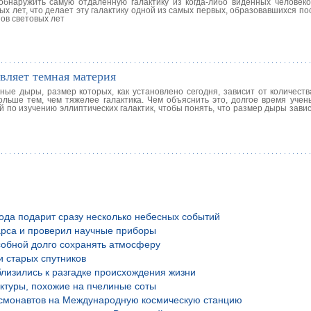
бнаружить самую отдаленную галактику из когда-либо виденных человеко
вых лет, что делает эту галактику одной из самых первых, образовавшихся п
ов световых лет
вляет темная материя
ные дыры, размер которых, как установлено сегодня, зависит от количеств
льше тем, чем тяжелее галактика. Чем объяснить это, долгое время учен
 по изучению эллиптических галактик, чтобы понять, что размер дыры зави
года подарит сразу несколько небесных событий
рса и проверил научные приборы
обной долго сохранять атмосферу
и старых спутников
лизились к разгадке происхождения жизни
уктуры, похожие на пчелиные соты
осмонавтов на Международную космическую станцию