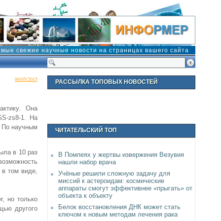
амые свежие научные новости на страницах вашего сайта
06/05/2015
РАССЫЛКА ТОПОВЫХ НОВОСТЕЙ
актику. Она
S-zs8-1. На
. По научным
ЧИТАТЕЛЬСКИЙ ТОП
ыла в 10 раз
В Помпеях у жертвы извержения Везувия
возможность
нашли набор врача
 в том виде,
Учёные решили сложную задачу для
миссий к астероидам: космические
аппараты смогут эффективнее «прыгать» от
объекта к объекту
r, но только
Белок восстановления ДНК может стать
щью другого
ключом к новым методам лечения рака