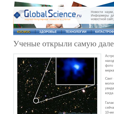
Новости науки,
Информеры для
новостной сайт
научно-популярные новости и статьи
КОСМОС
ЗДОРОВЬЕ
ТЕХНОЛОГИИ
КАТАСТРО
Ученые открыли самую дале
Астр
наход
фото 
мерка
Свет 
моло
увиде
когда
Галак
сейча
10-ме