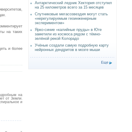
Антарктический ледник Хектория отступил
на 25 километров всего за 15 месяцев
иверситетов,
Спутниковые мегасозвездия могут стать
цах.
«нерегулируемым геоинженерным
экспериментом»
комментирует
Ярко-синие «калийные пруды» в Юте
ты на таких
заметили из космоса рядом с тёмно-
зелёной рекой Колорадо
Учёные создали самую подробную карту
деть и более
нейронных дендритов в мозге мыши
Еще
одробным на
ет от Земли.
 спиральное и