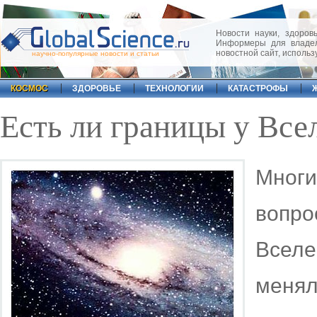
Новости науки, здоровь
Информеры для владел
новостной сайт, исполь
научно-популярные новости и статьи
КОСМОС
ЗДОРОВЬЕ
ТЕХНОЛОГИИ
КАТАСТРОФЫ
Есть ли границы у Все
Мног
вопр
Всел
меня