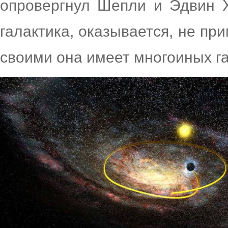
опровергнул Шепли и Эдвин Х
галактика, оказывается, не пр
своими она имеет многоиных га