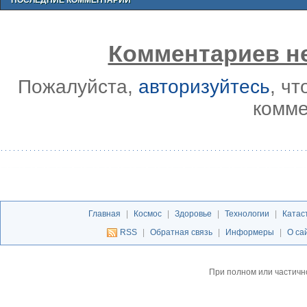
Комментариев не
Пожалуйста,
авторизуйтесь
, ч
комме
Главная
|
Космос
|
Здоровье
|
Технологии
|
Катас
RSS
|
Обратная связь
|
Информеры
|
О са
При полном или частичн