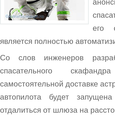
ано
спаса
его 
является полностью автоматиз
Со слов инженеров разраб
спасательного скафан
самостоятельной доставке аст
автопилота будет запущена
отдалиться от шлюза на расст