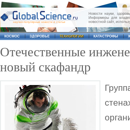
Новости науки, здоровь
Информеры для владел
новостной сайт, исполь
научно-популярные новости и статьи
КОСМОС
ЗДОРОВЬЕ
ТЕХНОЛОГИИ
КАТАСТРОФЫ
Отечественные инжене
новый скафандр
Групп
стен
орга