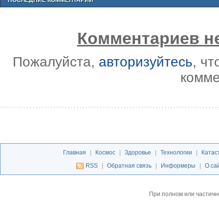
Комментариев не
Пожалуйста,
авторизуйтесь
, ч
комме
Главная
|
Космос
|
Здоровье
|
Технологии
|
Катас
RSS
|
Обратная связь
|
Информеры
|
О са
При полном или частичн