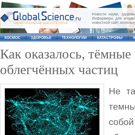
Новости науки, здоровь
Информеры для владел
новостной сайт, исполь
научно-популярные новости и статьи
КОСМОС
ЗДОРОВЬЕ
ТЕХНОЛОГИИ
КАТАСТРОФЫ
Как оказалось, тёмные 
облегчённых частиц
Не та
темны
собой