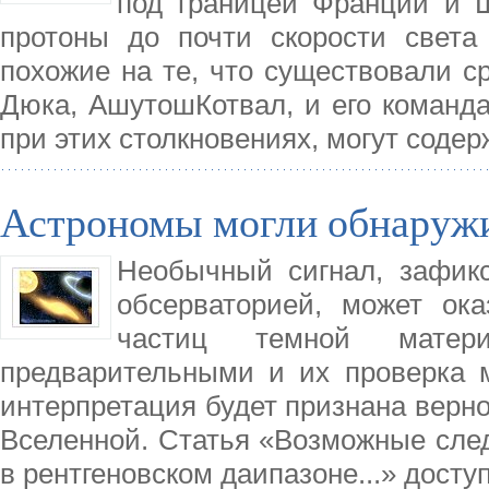
под границей Франции и Ш
протоны до почти скорости света 
похожие на те, что существовали с
Дюка, АшутошКотвал, и его команда
при этих столкновениях, могут содер
Астрономы могли обнаруж
Необычный сигнал, зафик
обсерваторией, может ок
частиц темной матери
предварительными и их проверка м
интерпретация будет признана верно
Вселенной. Статья «Возможные сле
в рентгеновском даипазоне...» досту