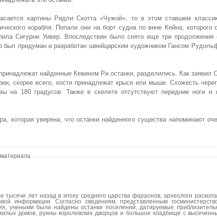
касается картины Ридли Скотта «Чужой», то в этом ставшем класси
ческого корабля. Попали они на борт судна по вине Кейна, которого
тупила Сигурни Уивер. Впоследствии было снято еще три продолжения
 был придуман и разработан швейцарским художником Гансом Рудольф
 принадлежат найденные Кевином Ри останки, разделились. Как заявил 
ии, скорее всего, кости принадлежат крысе или мыши. Схожесть чере
вы на 180 градусов. Также в скелете отсутствуют передние ноги и л
ра, которая уверена, что останки найденного существа напоминают о
 материала
 тысячи лет назад в эпоху среднего царства фараонов, археологи раскопа
овой информации. Согласно сведениям, представленным госминистерст
бия, учеными были найдены останки поселений, датируемые приблизитель
жилых домов, руины королевских дворцов и большое кладбище с высеченн