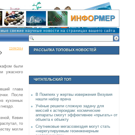
амые свежие научные новости на страницах вашего сайта
»
22/09/2014
РАССЫЛКА ТОПОВЫХ НОВОСТЕЙ
шкафом были
ли ужасного
ЧИТАТЕЛЬСКИЙ ТОП
ывший глава
В Помпеях у жертвы извержения Везувия
ечки. После
нашли набор врача
из кухонных
Учёные решили сложную задачу для
гнездо.
миссий к астероидам: космические
аппараты смогут эффективнее «прыгать» от
еной, Кевин
объекта к объекту
распутал, то
Спутниковые мегасозвездия могут стать
ществу могли
«нерегулируемым геоинженерным