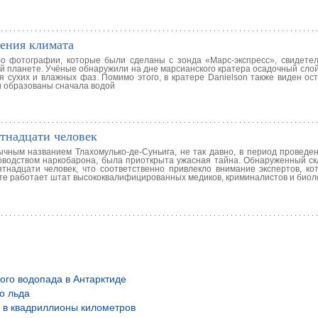
ения климата
ло фотографии, которые были сделаны с зонда «Марс-экспресс», свидете
 планете. Учёные обнаружили на дне марсианского кратера осадочный слой,
я сухих и влажных фаз. Помимо этого, в кратере Danielson также виден ос
и образованы сначала водой
тнадцати человек
чным названием Тлахомулько-де-Суньига, не так давно, в период проведе
оводством наркобарона, была приоткрыта ужасная тайна. Обнаруженный скл
ятнадцати человек, что соответственно привлекло внимание экспертов, ко
е работает штат высококвалифицированных медиков, криминалистов и биоло
ого водопада в Антарктиде
о льда
й в квадриллионы километров