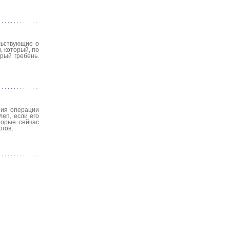
льствующие о
 который, по
трый гребень.
ния операции
еп, если его
торые сейчас
гов,