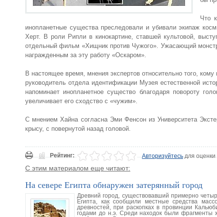
Что 
инопланетные существа преследовали и убивали экипаж косми
Херт. В роли Рипли в кинокартине, ставшей культовой, выс
отдельный фильм «Хищник против Чужого». Ужасающий монстр
награжденным за эту работу «Оскаром».
В настоящее время, мнения экспертов относительно того, кому
руководитель отдела идентификации Музея естественной истор
напоминает инопланетное существо благодаря повороту голо
увеличивает его сходство с «чужим».
С мнением Хайна согласна Эми Фенсон из Университета Эксте
крысу, с повернутой назад головой.
Рейтинг:
Авторизуйтесь
для оценки
С этим материалом еще читают:
На севере Египта обнаружен затерянный город
Древний город, существовавший примерно четыре
Египта, как сообщили местные средства масс
древностей, при раскопках в провинции Калью
годами до н.э. Среди находок были фрагменты 