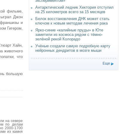
экспериментом»
Антарктический ледник Хектория отступил
кой фильме,
на 25 километров всего за 15 месяцев
 сыграл Джон
Белок восстановления ДНК может стать
 франшизы и
ключом к новым методам лечения рака
ом Гигером,
Ярко-синие «калийные пруды» в Юте
заметили из космоса рядом с тёмно-
зелёной рекой Колорадо
Стюарт Хайн,
Учёные создали самую подробную карту
нейронных дендритов в мозге мыши
па животного
опатки, что
Еще
чень большую
ли на севере
вом по делам
но 2000-1700
ыми из камня