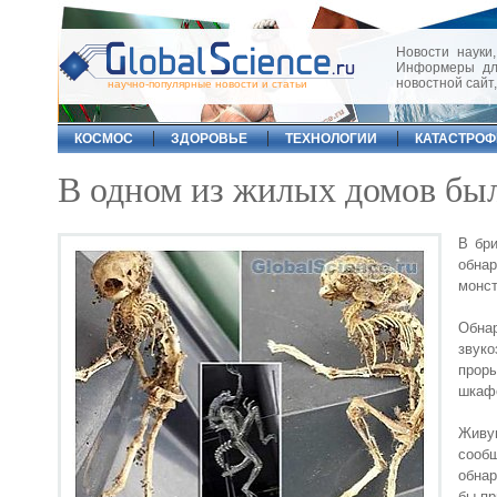
Новости науки,
Информеры для
новостной сайт
научно-популярные новости и статьи
КОСМОС
ЗДОРОВЬЕ
ТЕХНОЛОГИИ
КАТАСТРО
В одном из жилых домов бы
В бр
обна
монст
Обна
звук
прор
шкафо
Живу
сообщ
обнар
бы пр