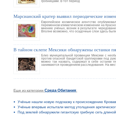
гробницами. В тот период
Марсианский кратер выявил периодические измен
Европейское космическое агентство опубликова
переменном климатическом изменении на Красной
мнению учёных, возник в результате чередовани
Вполне возможно, что осадочные слои здесь был
В тайном склепе Мексики обнаружены останки пя
Близ муниципальной провинции Мексики с необы
против опасной бандитской группировки под рук
можно так назвать, содержал в себе останки п
занимаются проведением расследования. На мест
Еще из категории
Среда Обитания
:
Учёные нашли новую подсказку к происхождению Кровав
Учёные впервые испытали метод утолщения арктическог
Под землей обнаружили гигантскую грибную сеть длино