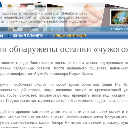
 здоровья и космоса на портале GlobalScience.ru.
 владельцев сайтов. Создайте свой собственный
, используя наши бесплатные новостные информеры.
только с
ФЫ
ЖИВАЯ ПЛАНЕТА
СРЕДА ОБИТАНИЯ
ли обнаружены останки «чужого
итанском городе Ланкашире, в одном из жилых домов под кухонным 
ружены загадочные останки. Кости найденного существа, напомина
ра из кинофильма «Чужой» режиссера Ридли Скотта.
ружил необычный скелет на своей кухне 55-летний Кевин Ри, б
озаписывающей студии, когда оценивал ущерб от произошедшей ут
ыва трубы сантехник посоветовал ему проверить полы под каждым 
в. Под одним из них мужчина нашел набор моющих средств и странное 
щий в старинном каменном доме около пяти лет со своим сыном и ж
ил, что скелет был замотан в нечто, напоминающее кокон. Когда он его 
ужил там необычные кости. Теперь Ри пытается выяснить, какому су
инадлежать эти останки.