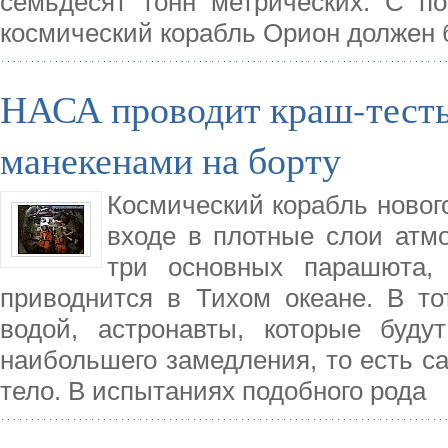
семьдесят тонн метрических. С п
космический корабль Орион должен 
НАСА проводит краш-тесты
манекенами на борту
Космический корабль нового
входе в плотные слои атм
три основных парашюта, 
приводнится в Тихом океане. В тот
водой, астронавты, которые буду
наибольшего замедления, то есть с
тело. В испытаниях подобного рода