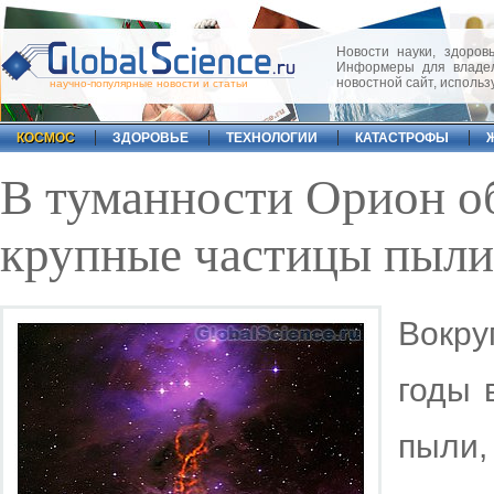
Новости науки, здоровь
Информеры для владел
новостной сайт, исполь
научно-популярные новости и статьи
КОСМОС
ЗДОРОВЬЕ
ТЕХНОЛОГИИ
КАТАСТРОФЫ
В туманности Орион о
крупные частицы пыли
Вокру
годы 
пыли,