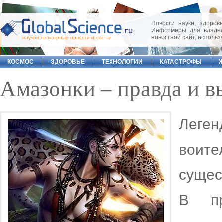
Новости науки, здоровь
Информеры для владел
новостной сайт, исполь
научно-популярные новости и статьи
КОСМОС
ЗДОРОВЬЕ
ТЕХНОЛОГИИ
КАТАСТРОФЫ
Амазонки – правда и 
Леген
воите
сущес
В пр